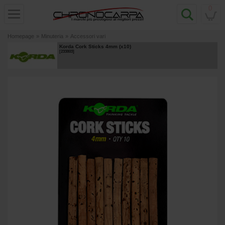
0
Homepage
»
Minuteria
»
Accessori vari
Korda Cork Sticks 4mm (x10)
[
233803
]