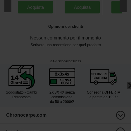
Acquista
Acquista
Acqu
Opinioni dei clienti
Nessun commento per il momento
Scrivere una recensione per quel prodotto
EAN:
5060660636525
Soddisfatto - Cambi
2X 3X 4X senza
Consegna OFFERTA
Rimborsato
commissione
a partire de 199€¹
da 50 a 2000€²
Chronocarpe.com