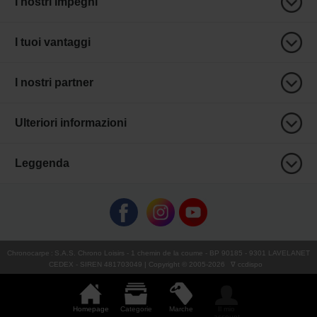
I nostri impegni
I tuoi vantaggi
I nostri partner
Ulteriori informazioni
Leggenda
Chronocarpe
:
S.A.S. Chrono Loisirs
- 1 chemin de la coume - BP 90185 - 9301 LAVELANET
CEDEX - SIREN 481703049 | Copyright © 2005-
2026
∇ ccdispo
Homepage
Categorie
Marche
Il mio
account