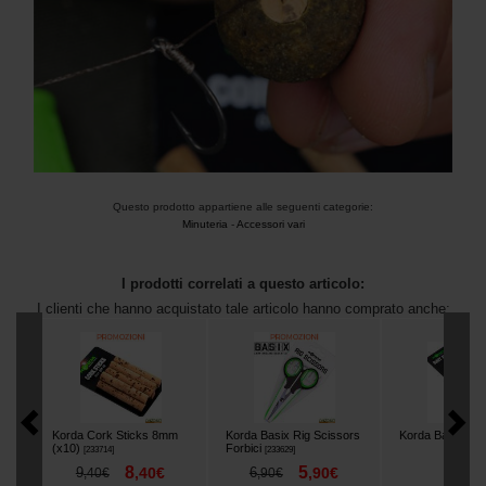
Questo prodotto appartiene alle seguenti categorie:
Minuteria
-
Accessori vari
I prodotti correlati a questo articolo:
I clienti che hanno acquistato tale articolo hanno comprato anche:
Korda Cork Sticks 8mm
Korda Basix Rig Scissors
Korda Bait Drill
(x10)
Forbici
[
233714
]
[
233629
]
8
5
5
9
,
40
€
6
,
90
€
,
90
,
40
€
,
90
€