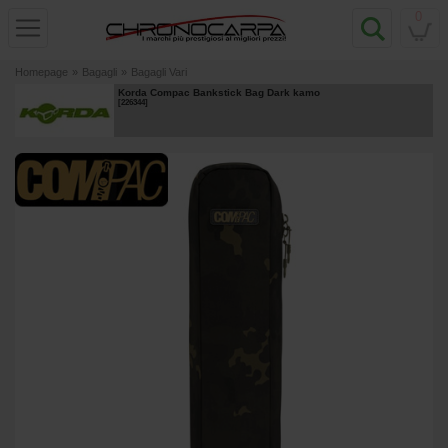
0
Homepage
»
Bagagli
»
Bagagli Vari
Korda Compac Bankstick Bag Dark kamo
[
226344
]