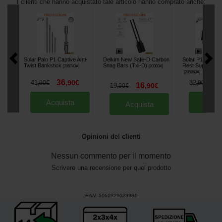
I clienti che hanno acquistato tale articolo hanno comprato anche:
Solar Palo P1 Captive Anti-
Delkim New Safe-D Carbon
Solar P1 Adjust
Twist Bankstick
Snag Bars (Txi-D)
Rest Supporto P
[
205743A
]
[
203034
]
[
205860A
]
36
2
41
,
90
€
32
,
90
€
,
90
€
16
19
,
90
€
,
90
€
Acquista
Acqu
Acquista
Opinioni dei clienti
Nessun commento per il momento
Scrivere una recensione per quel prodotto
EAN:
5060929023981