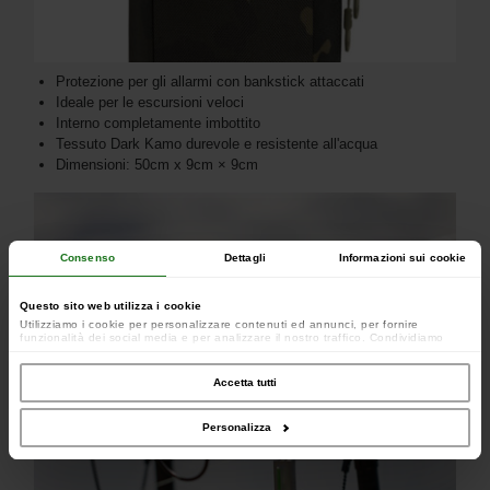
Protezione per gli allarmi con bankstick attaccati
Ideale per le escursioni veloci
Interno completamente imbottito
Tessuto Dark Kamo durevole e resistente all'acqua
Dimensioni: 50cm x 9cm × 9cm
Consenso
Dettagli
Informazioni sui cookie
Questo sito web utilizza i cookie
Utilizziamo i cookie per personalizzare contenuti ed annunci, per fornire
funzionalità dei social media e per analizzare il nostro traffico. Condividiamo
inoltre informazioni sul modo in cui utilizzi il nostro sito con i nostri partner che si
occupano di analisi dei dati web, pubblicità e social media, i quali potrebbero
combinarle con altre informazioni che hai fornito loro o che hanno raccolto dal
Accetta tutti
tuo utilizzo dei loro servizi.
Personalizza