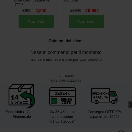
Court Clear (trasparente)
Box
[
210186
]
[
230510
]
4
49
4
,
50
€
54
,
90
€
,
90
€
,
90
€
Acquista
Acquista
Opinioni dei clienti
Nessun commento per il momento
Scrivere una recensione per quel prodotto
REF:
K4D05
EAN:
5060461121404
Soddisfatto - Cambi
2X 3X 4X senza
Consegna OFFERTA
Rimborsato
commissione
a partire de 199€¹
da 50 a 2000€²