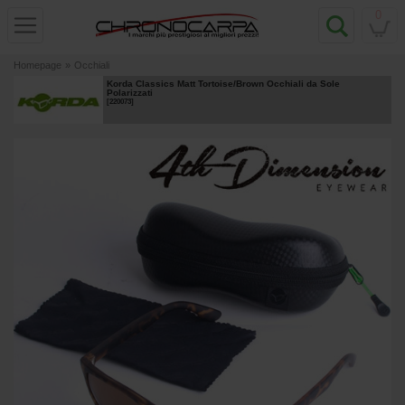
0
Homepage
»
Occhiali
Korda Classics Matt Tortoise/Brown Occhiali da Sole
Polarizzati
[
220073
]