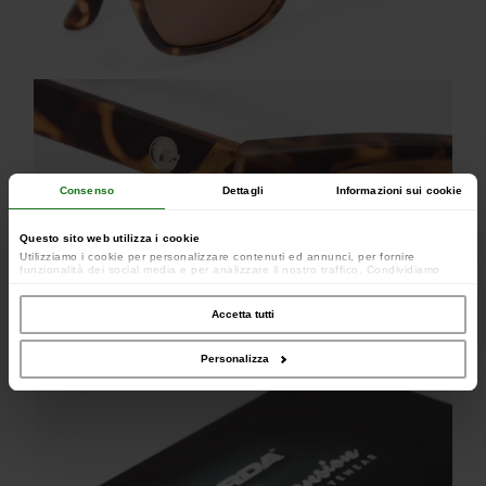
Consenso
Dettagli
Informazioni sui cookie
Questo sito web utilizza i cookie
Utilizziamo i cookie per personalizzare contenuti ed annunci, per fornire
funzionalità dei social media e per analizzare il nostro traffico. Condividiamo
inoltre informazioni sul modo in cui utilizzi il nostro sito con i nostri partner che si
occupano di analisi dei dati web, pubblicità e social media, i quali potrebbero
combinarle con altre informazioni che hai fornito loro o che hanno raccolto dal
Accetta tutti
tuo utilizzo dei loro servizi.
Personalizza