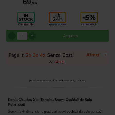
69
,90
€
+
Acquista
+
2
x
34
,
95
€
Ho visto questo prodotto più economico altrove.
Korda Classics Matt Tortoise/Brown
Occhiali da Sole
Polarizzati
Scopri la 4° dimensione grazie ai nuovi occhiali da sole pensati