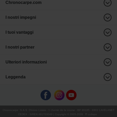
Chronocarpe.com
I nostri impegni
I tuoi vantaggi
I nostri partner
Ulteriori informazioni
Leggenda
Chronocarpe
:
S.A.S. Chrono Loisirs
- 1 chemin de la coume - BP 90185 - 9301 LAVELANET
CEDEX - SIREN 481703049 | Copyright © 2005-
2026
∇ ccdispo