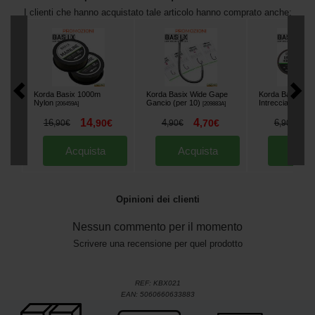
I clienti che hanno acquistato tale articolo hanno comprato anche:
Korda Basix 1000m
Korda Basix Wide Gape
Korda Basix Hook
Nylon
Gancio (per 10)
Intrecciato 10m
[
206459A
]
[
209883A
]
14
4
4
16
,
90
€
4
,
70
€
6
,
90
€
,
90
€
,
90
€
Acquista
Acquista
Acqu
Opinioni dei clienti
Nessun commento per il momento
Scrivere una recensione per quel prodotto
REF:
KBX021
EAN:
5060660633883