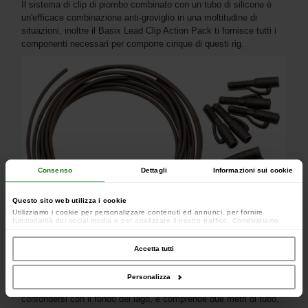
Il sistema di clip di piombo combinato con un tubo di silicone è
un'efficace combinazione anti-groviglio in una moltitudine di
situazioni, inoltre il Basix Lead Clip Action Pack ti fornisce tutti i
componenti necessari per comporre cinque di questi rig.
Consenso
Dettagli
Informazioni sui cookie
Questo sito web utilizza i cookie
Utilizziamo i cookie per personalizzare contenuti ed annunci, per fornire
funzionalità dei social media e per analizzare il nostro traffico. Condividiamo
inoltre informazioni sul modo in cui utilizzi il nostro sito con i nostri partner che si
occupano di analisi dei dati web, pubblicità e social media, i quali potrebbero
combinarle con altre informazioni che hai fornito loro o che hanno raccolto dal
Accetta tutti
tuo utilizzo dei loro servizi.
Personalizza
Tutti gli elementi di questo kit sono di colore verde mimetico per
confondersi con il fondo del lago, e comprende due metri di tubo,