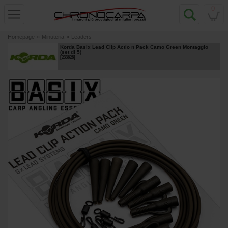
0
Homepage
»
Minuteria
»
Leaders
Korda Basix Lead Clip Actio n Pack Camo Green Montaggio
(set di 5)
[
233628
]