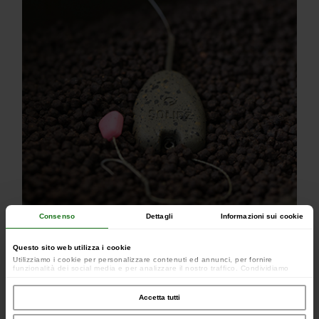
Consenso
Dettagli
Informazioni sui cookie
Questo sito web utilizza i cookie
Utilizziamo i cookie per personalizzare contenuti ed annunci, per fornire
funzionalità dei social media e per analizzare il nostro traffico. Condividiamo
inoltre informazioni sul modo in cui utilizzi il nostro sito con i nostri partner che si
occupano di analisi dei dati web, pubblicità e social media, i quali potrebbero
combinarle con altre informazioni che hai fornito loro o che hanno raccolto dal
Accetta tutti
tuo utilizzo dei loro servizi.