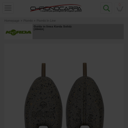
0
Homepage
»
Piombi
»
Piombi In Line
Guida in linea Korda Solidz
[
208442A
]