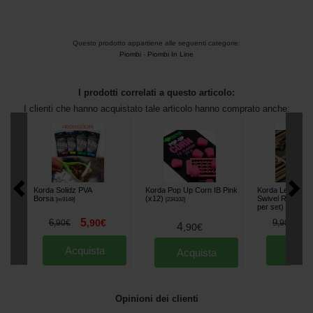
Questo prodotto appartiene alle seguenti categorie:
Piombi
-
Piombi In Line
I prodotti correlati a questo articolo:
I clienti che hanno acquistato tale articolo hanno comprato anche:
Korda Solidz PVA
Korda Pop Up Corn IB Pink
Korda Leadcore
Borsa
(x12)
Swivel Ring 1m 
[
m9149
]
[
234102
]
per set)
[
m18657
]
5
8
6
,
90
€
9
,
90
€
,
90
€
4
,
90
€
Acquista
Acqu
Acquista
Opinioni dei clienti