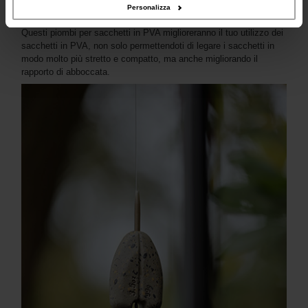
Il Solidz Lead viene fornito con un inserto rigido che può essere
Personalizza
sostituito con un manicotto più morbido se necessario.
Questi piombi per sacchetti in PVA miglioreranno il tuo utilizzo dei
sacchetti in PVA, non solo permettendoti di legare i sacchetti in
modo molto più stretto e compatto, ma anche migliorando il
rapporto di abboccata.