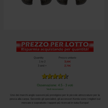
Quantity
Prezzo unitario
1
to 2
3
,
00
€
3
and +
2
,
70
€
Osservazione: 4.5 - 3 voti
Vedi recensioni
Uno dei marchi anglo-sassoni più prestigiosi per le piccole attrezzature per la
pesca alla carpa. Secondo gli specialisti, gli accessori Korda sono i migliori sul
mercato e soprattutto i tappeti più ricercati in tutta Europa!