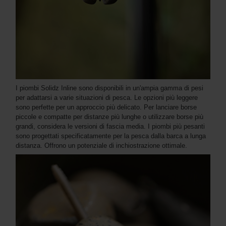
I piombi Solidz Inline sono disponibili in un'ampia gamma di pesi
per adattarsi a varie situazioni di pesca. Le opzioni più leggere
sono perfette per un approccio più delicato. Per lanciare borse
piccole e compatte per distanze più lunghe o utilizzare borse più
grandi, considera le versioni di fascia media. I piombi più pesanti
sono progettati specificatamente per la pesca dalla barca a lunga
distanza. Offrono un potenziale di inchiostrazione ottimale.