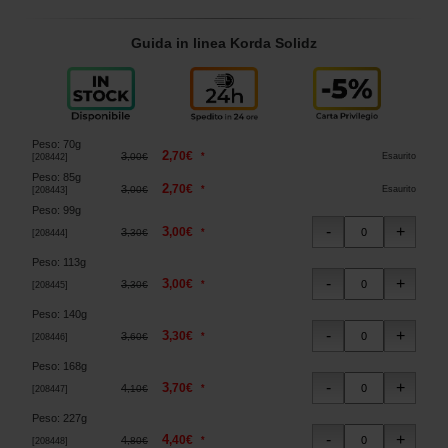
Guida in linea Korda Solidz
Peso
:
70g
2
,
70
€
3
*
,
00
€
Esaurito
[
208442
]
Peso
:
85g
2
,
70
€
3
*
,
00
€
Esaurito
[
208443
]
Peso
:
99g
3
,
00
€
3
*
,
30
€
[
208444
]
Peso
:
113g
3
,
00
€
3
*
,
30
€
[
208445
]
Peso
:
140g
3
,
30
€
3
*
,
60
€
[
208446
]
Peso
:
168g
3
,
70
€
4
*
,
10
€
[
208447
]
Peso
:
227g
4
,
40
€
4
*
,
80
€
[
208448
]