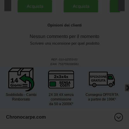
Acquista
Acquista
Acqu
Opinioni dei clienti
Nessun commento per il momento
Scrivere una recensione per quel prodotto
REF:
010-02553-01
EAN:
753759268381
Soddisfatto - Cambi
2X 3X 4X senza
Consegna OFFERTA
Rimborsato
commissione
a partire de 199€¹
da 50 a 2000€²
Chronocarpe.com