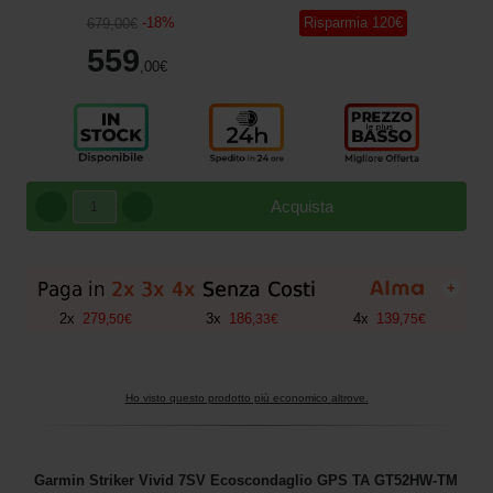
-
18
%
Risparmia
120
€
679
,00
€
559
,00
€
Acquista
+
2
x
279
3
x
186
4
x
139
,
50
€
,
33
€
,
75
€
Ho visto questo prodotto più economico altrove.
Garmin Striker Vivid 7SV Ecoscondaglio GPS TA GT52HW-TM