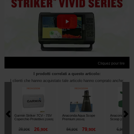
Cliquez pour lire
I prodotti correlati a questo articolo:
I clienti che hanno acquistato tale articolo hanno comprato anche:
Garmin Striker 7CV - 7SV
Anaconda Aqua Scope
Anaconda Boat
Coperchio Protettivo
Premium
Scoop
[
219935
]
[
450143
]
[
213520
]
26
79
5
28
,
90
€
84
,
90
€
6
,
90
€
,
90
€
,
90
€