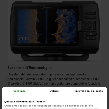
Supporto dell'Ecoscandaglio:
Questo fishfinder supporta 3 tipi di ecoscandagli: quello
tradizionale Garmin CHIRP e gli ecoscandagli a scansione CHIRP
ClearVü e CHIRP SideVü con un trasduttore compatibile (venduto
separatamente)..
Consenso
Dettagli
Informazioni sui cookie
Questo sito web utilizza i cookie
Utilizziamo i cookie per personalizzare contenuti ed annunci, per fornire
funzionalità dei social media e per analizzare il nostro traffico. Condividiamo