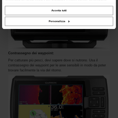
inoltre informazioni sul modo in cui utilizzi il nostro sito con i nostri partner che si
occupano di analisi dei dati web, pubblicità e social media, i quali potrebbero
combinarle con altre informazioni che hai fornito loro o che hanno raccolto dal
Accetta tutti
tuo utilizzo dei loro servizi.
Personalizza
Contrassegno dei waypoint:
Per catturare più pesci, devi sapere dove si nutrono. Usa il
contrassegno dei waypoint per le aree sensibili in modo da poter
trovare facilmente la via del ritorno.