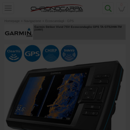
0
Homepage
»
Navigazione
»
Ecoscandagli - GPS
Garmin Striker Vivid 7SV Ecoscondaglio GPS TA GT52HW-TM
[
219357
]