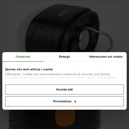
Consenso
Dettagli
Informazioni sui cookie
Questo sito web utilizza i cookie
Utilizziamo i cookie per personalizzare contenuti ed annunci, per fornire
funzionalità dei social media e per analizzare il nostro traffico. Condividiamo
inoltre informazioni sul modo in cui utilizzi il nostro sito con i nostri partner che si
occupano di analisi dei dati web, pubblicità e social media, i quali potrebbero
combinarle con altre informazioni che hai fornito loro o che hanno raccolto dal
Accetta tutti
tuo utilizzo dei loro servizi.
Personalizza