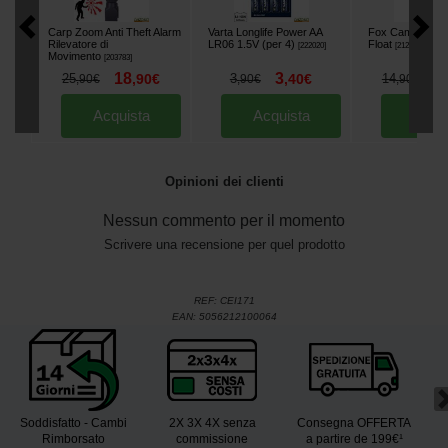
Carp Zoom Anti Theft Alarm
Varta Longlife Power AA
Fox Camolite Ne
Rilevatore di
LR06 1.5V (per 4)
Float
[
222020
]
[
212560
]
Movimento
[
203783
]
18
3
1
25
,
90
€
3
,
40
€
14
,
90
€
,
90
€
,
90
€
Acquista
Acquista
Acqu
Opinioni dei clienti
Nessun commento per il momento
Scrivere una recensione per quel prodotto
REF:
CEI171
EAN:
5056212100064
Soddisfatto - Cambi
2X 3X 4X senza
Consegna OFFERTA
Rimborsato
commissione
a partire de 199€¹