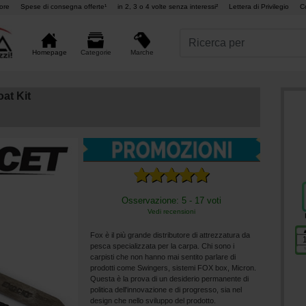
ore
Spese di consegna offerte¹
in 2, 3 o 4 volte senza interessi²
Lettera di Privilegio
C
Marche
Homepage
Categorie
at Kit
Osservazione: 5 - 17 voti
Vedi recensioni
Fox è il più grande distributore di attrezzatura da
pesca specializzata per la carpa. Chi sono i
carpisti che non hanno mai sentito parlare di
prodotti come Swingers, sistemi FOX box, Micron.
Questa è la prova di un desiderio permanente di
politica dell'innovazione e di progresso, sia nel
design che nello sviluppo del prodotto.