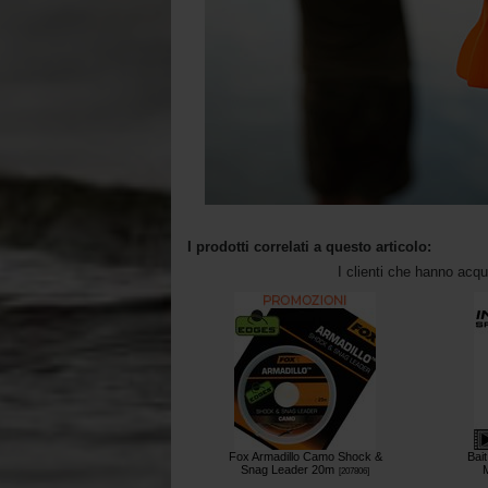
I prodotti correlati a questo articolo:
I clienti che hanno acq
Fox Armadillo Camo Shock &
Bai
Snag Leader 20m
[
207806
]