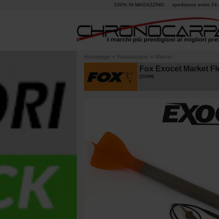
100% IN MAGAZZINO
spedizione entro 24 
Homepage
»
Pasturazione
»
Marker
Fox Exocet Market Flo
[
213499
]