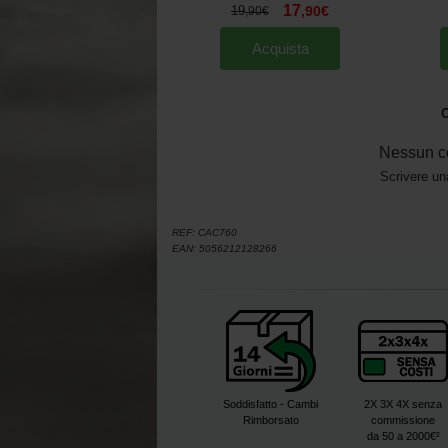
17
19
,
90
€
,
90
€
Acquista
O
Nessun c
Scrivere un
REF:
CAC760
EAN:
5056212128266
Soddisfatto - Cambi
2X 3X 4X senza
Rimborsato
commissione
da 50 a 2000€²