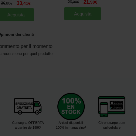
21
26
,
90
€
,
90
€
33
36
,
41
€
,
80
€
Acquista
Acquista
pinioni dei clienti
ommento per il momento
a recensione per quel prodotto
Consegna OFFERTA
Articoli disponibili
Chronocarpe.com
a partire de 199€¹
100% in magazzino³
sul cellulare