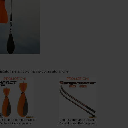
uistato tale articolo hanno comprato anche:
t Rocket Fox Impact Spod
Fox Rangemaster Plastic
Medio + Grande
Cobra Lancia Boilies
[
esc9813
]
[
m27725
]