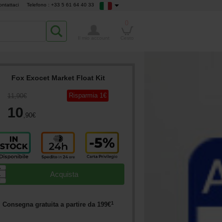
ontattaci
Telefono : +33 5 61 64 40 33
0
Il mio account
Cesto
Fox Exocet Market Float Kit
Risparmia
1
€
11
,90
€
10
,90
€
▲
Acquista
▼
1
Consegna gratuita a partire da
199
€