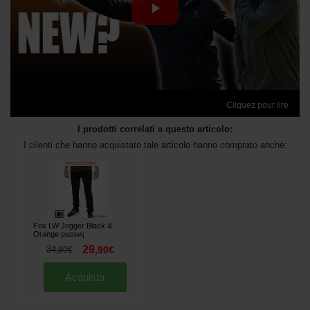
Cliquez pour lire
I prodotti correlati a questo articolo:
I clienti che hanno acquistato tale articolo hanno comprato anche:
Fox LW Jogger Black &
Orange
[
268334A
]
29
34
,
90
€
,
90
€
Acquista