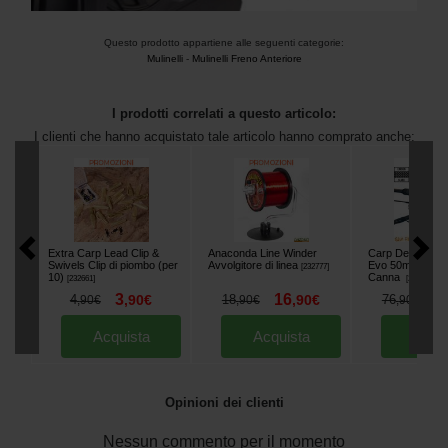
Questo prodotto appartiene alle seguenti categorie:
Mulinelli
-
Mulinelli Freno Anteriore
I prodotti correlati a questo articolo:
I clienti che hanno acquistato tale articolo hanno comprato anche:
Extra Carp Lead Clip &
Anaconda Line Winder
Carp Design Sli
Swivels Clip di piombo (per
Avvolgitore di linea
Evo 50mm 13' 3.
[
232777
]
10)
Canna
[
232661
]
[
251339
]
3
16
5
4
,
90
€
18
,
90
€
76
,
90
€
,
90
€
,
90
€
Acquista
Acquista
Acqu
Opinioni dei clienti
Nessun commento per il momento