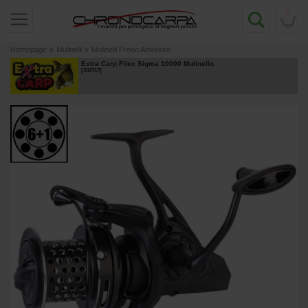
0
Homepage
»
Mulinelli
»
Mulinelli Freno Anteriore
Extra Carp Filex Sigma 10000 Mulinello
[
202717
]