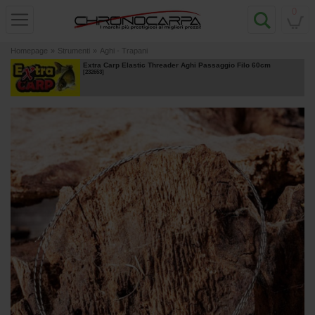
0
Homepage
»
Strumenti
»
Aghi - Trapani
Extra Carp Elastic Threader Aghi Passaggio Filo 60cm
[
232653
]