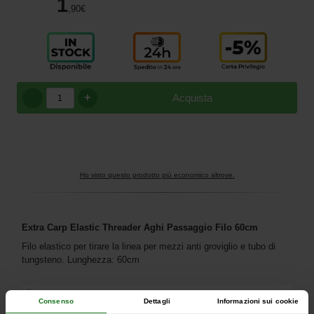
1
,90
€
+
Acquista
Ho visto questo prodotto più economico altrove.
Extra Carp Elastic Threader Aghi Passaggio Filo 60cm
Filo elastico per tirare la linea per mezzi anti groviglio e tubo di
tungsteno. Lunghezza: 60cm
Consenso
Dettagli
Informazioni sui cookie