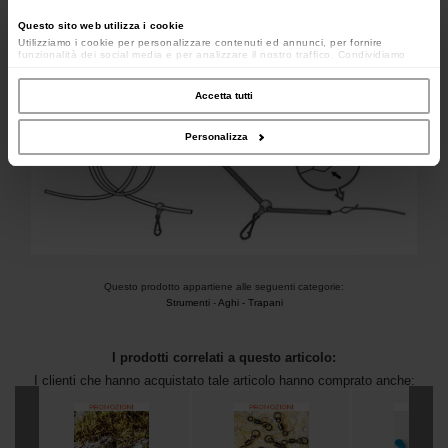
Questo sito web utilizza i cookie
Utilizziamo i cookie per personalizzare contenuti ed annunci, per fornire
funzionalità dei social media e per analizzare il nostro traffico. Condividiamo
inoltre informazioni sul modo in cui utilizzi il nostro sito con i nostri partner che si
occupano di analisi dei dati web, pubblicità e social media, i quali potrebbero
combinarle con altre informazioni che hai fornito loro o che hanno raccolto dal
Accetta tutti
tuo utilizzo dei loro servizi.
Personalizza
Questo prodotto appartiene alle seguenti categorie:
Strumenti
-
Aghi - Trapani
I prodotti correlati a questo articolo:
I clienti che hanno acquistato tale articolo hanno comprato anche: