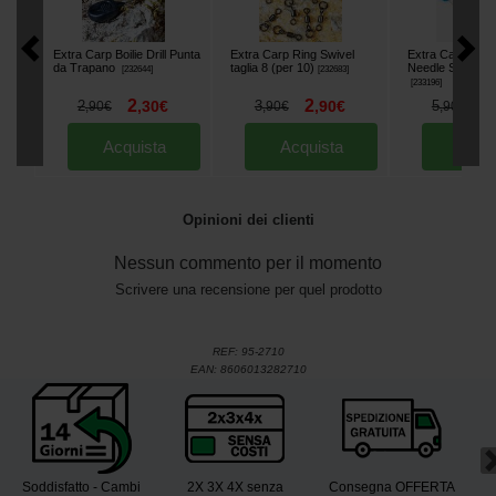
Extra Carp Boilie Drill Punta
Extra Carp Ring Swivel
Extra Carp Fil Fi
da Trapano
taglia 8 (per 10)
Needle Set di Agh
[
232644
]
[
232683
]
[
233196
]
2
2
4
2
,
30
€
3
,
90
€
5
,
90
€
,
90
€
,
90
€
Acquista
Acquista
Acqu
Opinioni dei clienti
Nessun commento per il momento
Scrivere una recensione per quel prodotto
REF:
95-2710
EAN:
8606013282710
Soddisfatto - Cambi
2X 3X 4X senza
Consegna OFFERTA