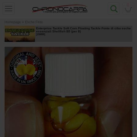
0
Homepage
»
Esche Finte
Enterprise Tackle Soft Corn Floating Tackle Fonte di cibo esche
essenziali Shellfish B5 (per 8)
[
230895
]