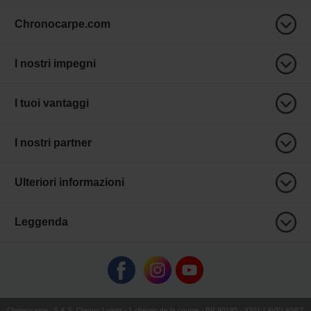
Chronocarpe.com
I nostri impegni
I tuoi vantaggi
I nostri partner
Ulteriori informazioni
Leggenda
Chronocarpe
:
S.A.S. Chrono Loisirs
- 1 chemin de la coume - BP 90185 - 9301 LAVELANET