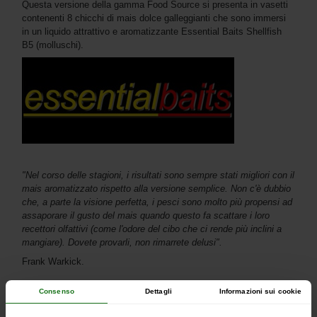
Questa versione della gamma Food Source si presenta in vasetti
contenenti 8 chicchi di mais dolce galleggianti che sono immersi
in un liquido attrattivo e aromatizzante Essential Baits Shellfish
B5 (molluschi).
"Nel corso delle stagioni, i risultati sono sempre stati migliori con il
mais aromatizzato rispetto alla versione semplice. Non c'è dubbio
che, a parte la visione perfetta, i pesci sono molto più propensi ad
assaporare il gusto del mais quando questo fa scattare i loro
recettori olfattivi (come l'odore del cibo che ci rende più inclini a
mangiare). Dovete provarli, non rimarrete delusi".
Frank Warkick.
Consenso
Dettagli
Informazioni sui cookie