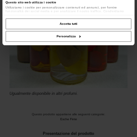
Questo sito web utilizza i cookie
Utilizziamo i cookie per personalizzare contenuti ed annunci, per fornire
funzionalità dei social media e per analizzare il nostro traffico. Condividiamo
inoltre informazioni sul modo in cui utilizzi il nostro sito con i nostri partner che si
occupano di analisi dei dati web, pubblicità e social media, i quali potrebbero
combinarle con altre informazioni che hai fornito loro o che hanno raccolto dal
Accetta tutti
tuo utilizzo dei loro servizi.
Personalizza
Ugualmente disponibile in altri profumi.
Questo prodotto appartiene alle seguenti categorie:
Esche Finte
Presentazione del prodotto