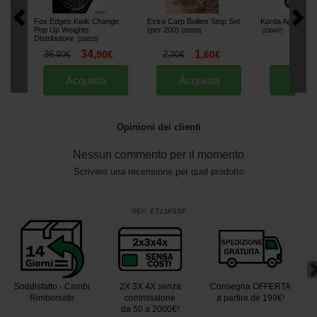
Fox Edges Kwik Change
Extra Carp Boilies Stop Set
Korda Aghi Fine
Pop Up Weights
(per 200)
[
232635
]
[
230497
]
Distributore
[
230523
]
34
1
5
36
,
90
€
2
,
60
€
,
30
,
90
€
,
30
€
Acquista
Acquista
Acqu
Opinioni dei clienti
Nessun commento per il momento
Scrivere una recensione per quel prodotto
REF:
ET13FSSF
Soddisfatto - Cambi
2X 3X 4X senza
Consegna OFFERTA
Rimborsato
commissione
a partire de 199€¹
da 50 a 2000€²