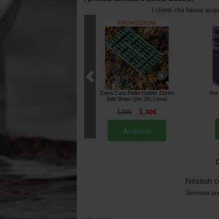
I clienti che hanno acq
Extra Carp Pellet Holder 21mm
Kor
Bait Stops (per 26)
[
232640
]
1
1
,
40
€
,
90
€
Acquista
O
Nessun c
Scrivere un