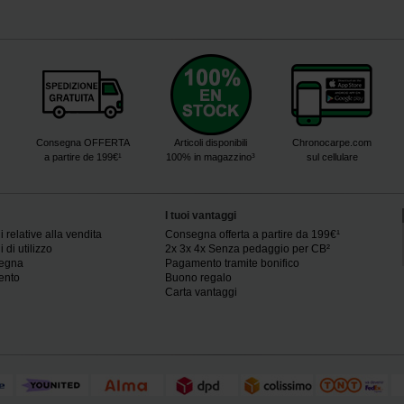
Consegna OFFERTA
Articoli disponibili
Chronocarpe.com
a partire de 199€¹
100% in magazzino³
sul cellulare
I tuoi vantaggi
 relative alla vendita
Consegna offerta a partire da 199€¹
 di utilizzo
2x 3x 4x Senza pedaggio per CB²
segna
Pagamento tramite bonifico
ento
Buono regalo
Carta vantaggi