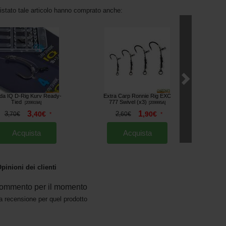
uistato tale articolo hanno comprato anche:
da IQ D-Rig Kurv Ready-
Extra Carp Ronnie Rig EXC
Tied
777 Swivel (x3)
[
209919A
]
[
209995A
]
3
1
3
,
40
€
2
,
90
€
,
70
€
*
,
60
€
*
Acquista
Acquista
pinioni dei clienti
ommento per il momento
a recensione per quel prodotto