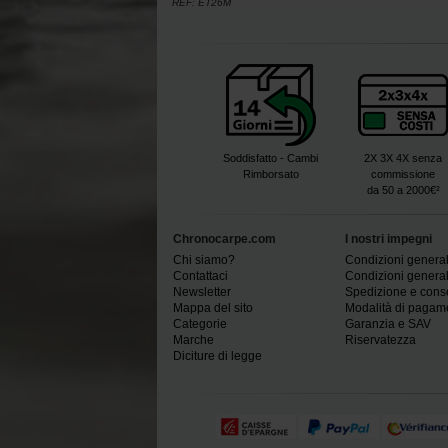
REF:
ET26M
Soddisfatto - Cambi
2X 3X 4X senza
Rimborsato
commissione
da 50 a 2000€²
Chronocarpe.com
I nostri impegni
Chi siamo?
Condizioni generali
Contattaci
Condizioni generali
Newsletter
Spedizione e con
Mappa del sito
Modalità di pagam
Categorie
Garanzia e SAV
Marche
Riservatezza
Diciture di legge