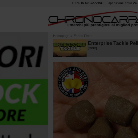
100% IN MAGAZZINO
spedizione entro 24 
Homepage
»
Esche Finte
Enterprise Tackle Pel
[
230903
]