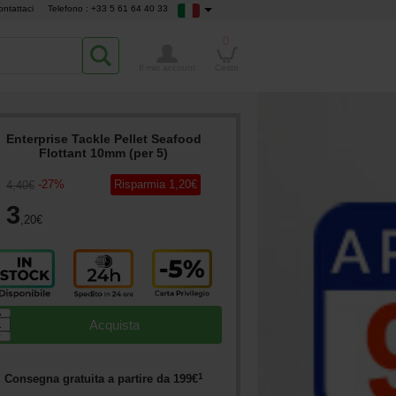
ontattaci
Telefono : +33 5 61 64 40 33
0
Il mio account
Cesto
Enterprise Tackle Pellet Seafood
Flottant 10mm (per 5)
-
27
%
Risparmia
1
,20
€
4
,40
€
3
,20
€
▲
Acquista
▼
1
Consegna gratuita a partire da
199
€