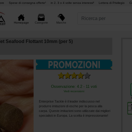
ore
Spese di consegna offerte¹
in 2, 3 o 4 volte senza interessi²
Lettera di Privilegio
C
Marche
Homepage
Categorie
let Seafood Flottant 10mm (per 5)
Osservazione: 4.2 - 11 voti
Vedi recensioni
Enterprise Tackle è il leader indiscusso nel
produrre imitazioni di esche per la pesca alla
carpa. Queste imitazioni sono utilizzate dai migliori
specialisti in Europa. La scelta è impressionante!