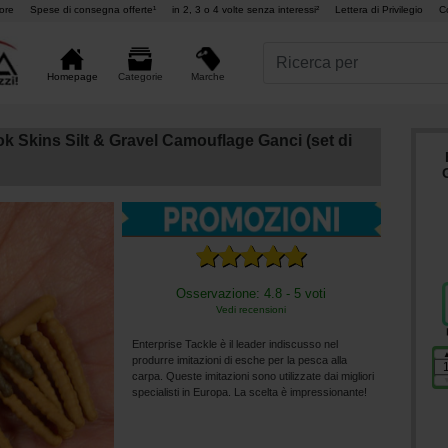
ore
Spese di consegna offerte¹
in 2, 3 o 4 volte senza interessi²
Lettera di Privilegio
C
Marche
Homepage
Categorie
k Skins Silt & Gravel Camouflage Ganci (set di
Osservazione: 4.8 - 5 voti
Vedi recensioni
Enterprise Tackle è il leader indiscusso nel
produrre imitazioni di esche per la pesca alla
carpa. Queste imitazioni sono utilizzate dai migliori
specialisti in Europa. La scelta è impressionante!