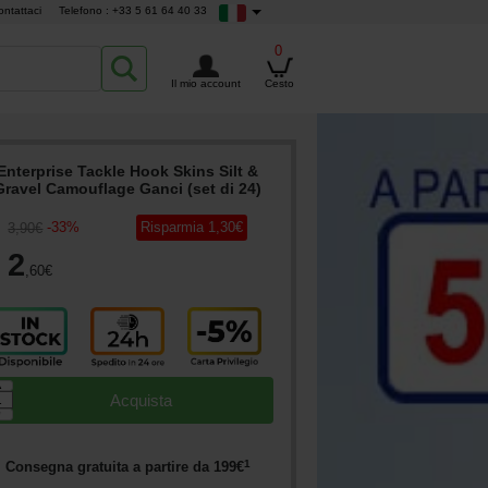
ontattaci
Telefono : +33 5 61 64 40 33
0
Il mio account
Cesto
Enterprise Tackle Hook Skins Silt &
Gravel Camouflage Ganci (set di 24)
-
33
%
Risparmia
1
,30
€
3
,90
€
2
,60
€
▲
Acquista
▼
1
Consegna gratuita a partire da
199
€