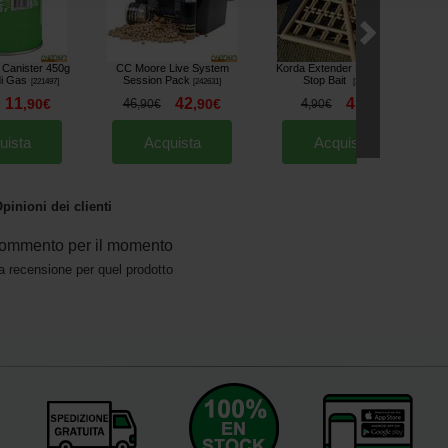
Canister 450g
CC Moore Live System
Korda Extender Long Clear
F
di Gas
Session Pack
Stop Bait
[
221497
]
[
242631
]
[
230493
]
11
42
4
,
90
€
46
,
90
€
4
,
60
€
,
90
€
,
90
€
uista
Acquista
Acquista
pinioni dei clienti
ommento per il momento
a recensione per quel prodotto