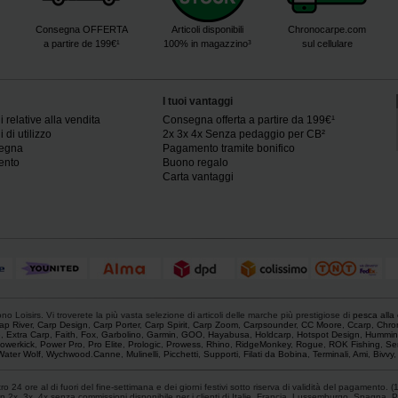
Consegna OFFERTA
Articoli disponibili
Chronocarpe.com
a partire de 199€¹
100% in magazzino³
sul cellulare
I tuoi vantaggi
 relative alla vendita
Consegna offerta a partire da 199€¹
 di utilizzo
2x 3x 4x Senza pedaggio per CB²
segna
Pagamento tramite bonifico
ento
Buono regalo
Carta vantaggi
o Loisirs. Vi troverete la più vasta selezione di articoli delle marche più prestigiose di
pesca alla
ap River
,
Carp Design
,
Carp Porter
,
Carp Spirit
,
Carp Zoom
,
Carpsounder
,
CC Moore
,
Ccarp
,
Chro
e
,
Extra Carp
,
Faith
,
Fox
,
Garbolino
,
Garmin
,
GOO
,
Hayabusa
,
Holdcarp
,
Hotspot Design
,
Hummin
owerkick
,
Power Pro
,
Pro Elite
,
Prologic
,
Prowess
,
Rhino
,
RidgeMonkey
,
Rogue
,
ROK Fishing
,
Se
Water Wolf
,
Wychwood
.
Canne
,
Mulinelli
,
Picchetti
,
Supporti
,
Filati da Bobina
,
Terminali
,
Ami
,
Bivvy
 24 ore al di fuori del fine-settimana e dei giorni festivi sotto riserva di validità del pagamento. (
 2x, 3x, 4x senza commissioni disponibile per i clienti di Italie, Francia, Lussemburgo, Spagna, P