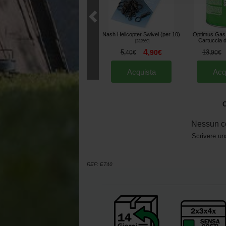
Nash Helicopter Swivel (per 10)
Optimus Gas 
Cartuccia 
[
232569
]
4
5
,
90
€
13
,
40
€
,
90
€
Acquista
Acq
O
Nessun c
Scrivere un
REF:
ET40