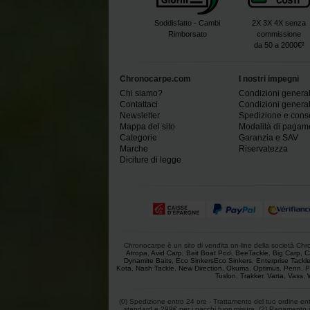
Soddisfatto - Cambi
2X 3X 4X senza
Rimborsato
commissione
da 50 a 2000€²
Chronocarpe.com
I nostri impegni
Chi siamo?
Condizioni generali
Contattaci
Condizioni generali
Newsletter
Spedizione e con
Mappa del sito
Modalità di pagam
Categorie
Garanzia e SAV
Marche
Riservatezza
Diciture di legge
Chronocarpe è un sito di vendita on-line della società Chron
Atropa
,
Avid Carp
,
Bait Boat Pod
,
BeeTackle
,
Big Carp
,
C
Dynamite Baits
,
Eco SinkersEco Sinkers
,
Enterprise Tackl
Kota
,
Nash Tackle
,
New Direction
,
Okuma
,
Optimus
,
Penn
,
P
Toslon
,
Trakker
,
Varta
,
Vass
,
(0) Spedizione entro 24 ore - Trattamento del tuo ordine entro
standard e 299€ per i pacchi fuori misura. (2) Pagamento in