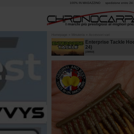
100% IN MAGAZZINO
spedizione entro 24 
Homepage
»
Minuteria
»
Accessori vari
Enterprise Tackle Hoo
24)
[
230910
]