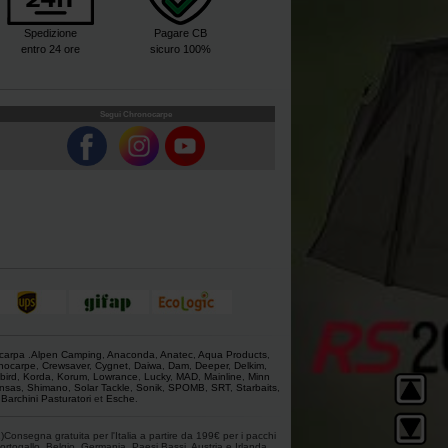
Spedizione
Pagare CB
entro 24 ore
sicuro 100%
Segui Chronocarpe
 carpa
.
Alpen Camping
,
Anaconda
,
Anatec
,
Aqua Products
,
nocarpe
,
Crewsaver
,
Cygnet
,
Daiwa
,
Dam
,
Deeper
,
Delkim
,
bird
,
Korda
,
Korum
,
Lowrance
,
Lucky
,
MAD
,
Mainline
,
Minn
nsas
,
Shimano
,
Solar Tackle
,
Sonik
,
SPOMB
,
SRT
,
Starbaits
,
,
Barchini Pasturatori
et
Esche
.
1)Consegna gratuita per l'Italia a partire da 199€ per i pacchi
ortogallo, Belgio, Germania, Paesi Bassi, Austria e Irlanda.