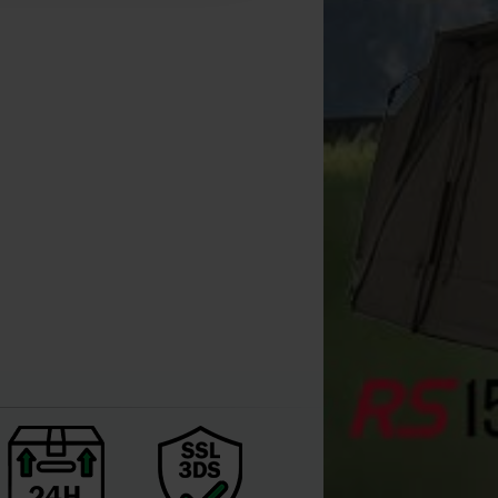
ox MK2 Illuminated Swinger
Fox Edges Tackle Box
Korda Tackle Safe Bo
Set di 3 (R/O/G)
Large
Accessori
[
204491
]
[
210210
]
[
210140
]
154
64
33
184
,
00
€
69
,
90
€
39
,
90
,
00
€
,
90
€
,
90
€
Acquista
Acquista
Acquista