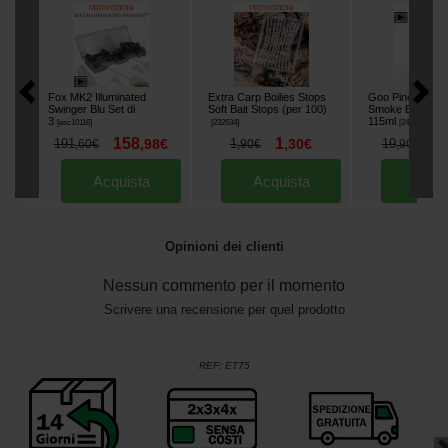
Fox MK2 Illuminated
Extra Carp Boilies Stops
Goo Pineapple 
Swinger Blu Set di
Soft Bait Stops (per 100)
Smoke Booster
3
115ml
[
esc10116
]
[
232634
]
[
241006
]
158
1
1
191
,
98
€
1
,
30
€
19
,
60
€
,
90
€
,
90
€
Acquista
Acquista
Acqu
Opinioni dei clienti
Nessun commento per il momento
Scrivere una recensione per quel prodotto
REF:
ET75