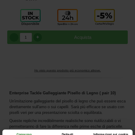
+
Acquista
Ho visto questo prodotto più economico altrove.
Enterprise Tackle Galleggiante Pisello di Legno ( pair 10)
Un'imitazione galleggiante del pisello di legno che può essere esca
direttamente sull'amo o sui capelli. Sarà più efficace se usato con
piselli veri per una presentazione sciolta o equilibrata.
Queste repliche incredibilmente realistiche sono riutilizzabili o vi
permetteranno di fare la differenza nelle prime esche di particelle.
Consenso
Dettagli
Informazioni sui cookie