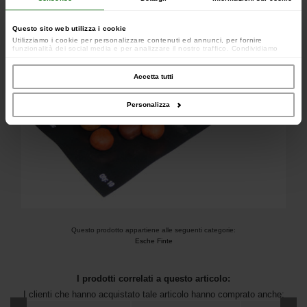
Questo sito web utilizza i cookie
Utilizziamo i cookie per personalizzare contenuti ed annunci, per fornire
funzionalità dei social media e per analizzare il nostro traffico. Condividiamo
inoltre informazioni sul modo in cui utilizzi il nostro sito con i nostri partner che si
occupano di analisi dei dati web, pubblicità e social media, i quali potrebbero
combinarle con altre informazioni che hai fornito loro o che hanno raccolto dal
Accetta tutti
tuo utilizzo dei loro servizi.
Personalizza
Questo prodotto appartiene alle seguenti categorie:
Esche Finte
I prodotti correlati a questo articolo:
I clienti che hanno acquistato tale articolo hanno comprato anche: