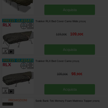
Acquista
Trakker RLX Bed Cover Camo Wide
[
270124
]
109
,
00
€
119
,
00
€
Acquista
Trakker RLX Bed Cover Camo
[
270123
]
98
,
90
€
109
,
00
€
Acquista
Sonik Bank-Tek Memory Foam Mattress Topper
[
270076
]