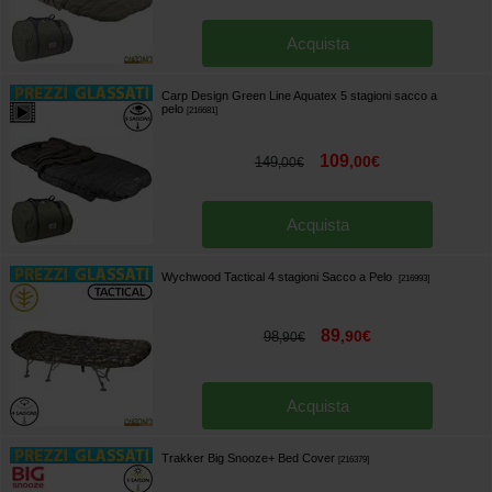
Acquista
Carp Design Green Line Aquatex 5 stagioni sacco a
pelo
[
216681
]
109
,
00
€
149
,
00
€
Acquista
Wychwood Tactical 4 stagioni Sacco a Pelo
[
216993
]
89
,
90
€
98
,
90
€
Acquista
Trakker Big Snooze+ Bed Cover
[
216379
]