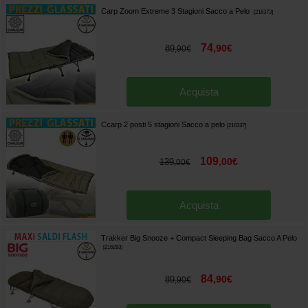
Carp Zoom Extreme 3 Stagioni Sacco a Pelo
[
216373
]
74
,
90
€
89
,
90
€
Acquista
Ccarp 2 posti 5 stagioni Sacco a pelo
[
216337
]
109
,
00
€
139
,
00
€
Acquista
Trakker Big Snooze + Compact Sleeping Bag Sacco A Pelo
[
216293
]
84
,
90
€
89
,
90
€