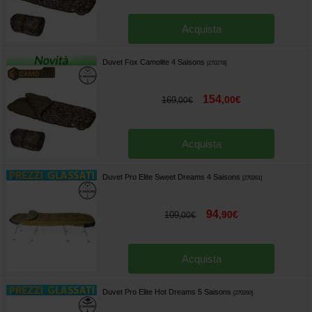
Acquista
Duvet Fox Camolite 4 Saisons
[
270278
]
154
,
00
€
169
,
00
€
Acquista
Duvet Pro Elite Sweet Dreams 4 Saisons
[
270261
]
94
,
90
€
109
,
00
€
Acquista
Duvet Pro Elite Hot Dreams 5 Saisons
[
270260
]