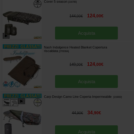
Cover 5 season
[
216785
]
124
,
00
€
144
,
00
€
Acquista
Nash Indulgence Heated Blanket Copertura
riscaldata
[
270030A
]
124
,
00
€
149
,
00
€
Acquista
Carp Design Camo Line Coperta Impermeabile
[
216692
]
34
,
90
€
44
,
90
€
Acquista