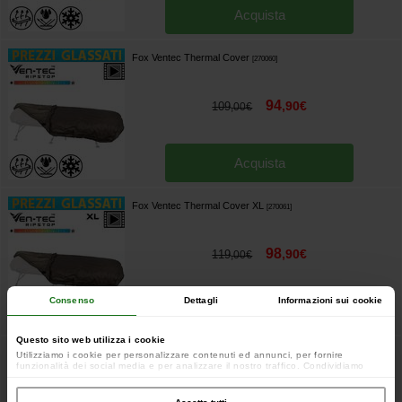
Acquista
Fox Ventec Thermal Cover
[
270060
]
94
,
90
€
109
,
00
€
Acquista
Fox Ventec Thermal Cover XL
[
270061
]
98
,
90
€
119
,
00
€
Consenso
Dettagli
Informazioni sui cookie
Acquista
Questo sito web utilizza i cookie
Trakker Levelite Oval MF-HDR Wide Cover
Utilizziamo i cookie per personalizzare contenuti ed annunci, per fornire
[
216008
]
funzionalità dei social media e per analizzare il nostro traffico. Condividiamo
inoltre informazioni sul modo in cui utilizzi il nostro sito con i nostri partner che si
occupano di analisi dei dati web, pubblicità e social media, i quali potrebbero
combinarle con altre informazioni che hai fornito loro o che hanno raccolto dal
119