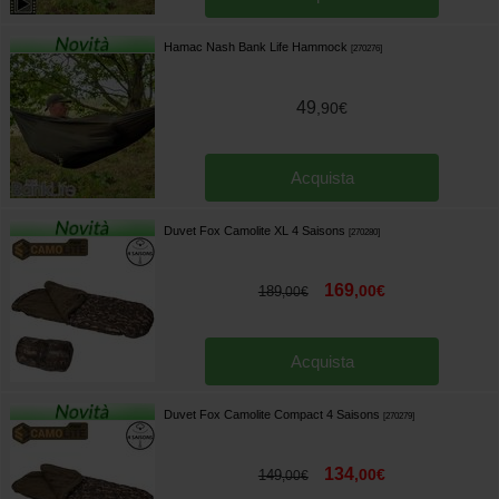
Hamac Nash Bank Life Hammock
[
270276
]
49
,
90
€
Acquista
Duvet Fox Camolite XL 4 Saisons
[
270280
]
169
,
00
€
189
,
00
€
Acquista
Duvet Fox Camolite Compact 4 Saisons
[
270279
]
134
,
00
€
149
,
00
€