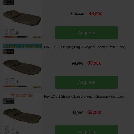
98
,
90
€
114
,
00
€
Acquista
Fox EOS 2 Sleeping Bag 3 Stagioni Sacco a Pelo
[
216710
]
83
,
90
€
98
,
90
€
Acquista
Fox EOS 1 Sleeping Bag 3 Stagioni Sacco a Pelo
[
216709
]
82
,
90
€
86
,
90
€
Acquista