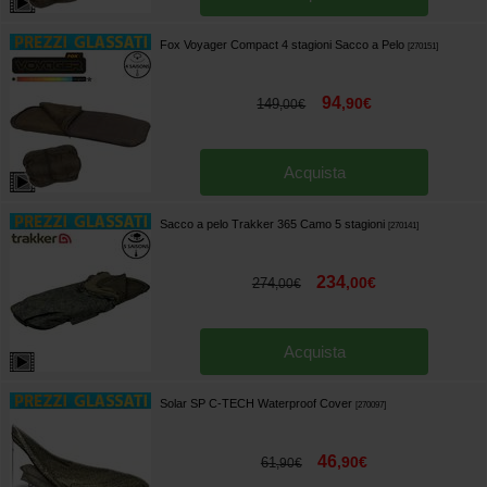
Fox Voyager Compact 4 stagioni Sacco a Pelo
[
270151
]
94
,
90
€
149
,
00
€
Acquista
Sacco a pelo Trakker 365 Camo 5 stagioni
[
270141
]
234
,
00
€
274
,
00
€
Acquista
Solar SP C-TECH Waterproof Cover
[
270097
]
46
,
90
€
61
,
90
€