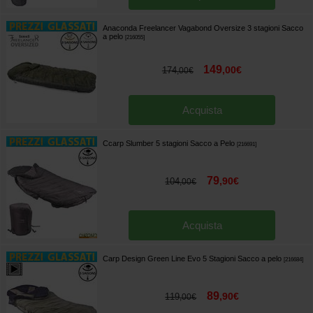
Anaconda Freelancer Vagabond Oversize 3 stagioni Sacco
a pelo
[
216055
]
149
,
00
€
174
,
00
€
Acquista
Ccarp Slumber 5 stagioni Sacco a Pelo
[
216691
]
79
,
90
€
104
,
00
€
Acquista
Carp Design Green Line Evo 5 Stagioni Sacco a pelo
[
216684
]
89
,
90
€
119
,
00
€