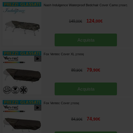
Nash Indulgence Waterproof Bedchair Cover Camo
[
270087
]
124
,
00
€
149
,
00
€
Acquista
Fox Ventec Cover XL
[
270059
]
79
,
90
€
89
,
90
€
Acquista
Fox Ventec Cover
[
270058
]
74
,
90
€
84
,
90
€