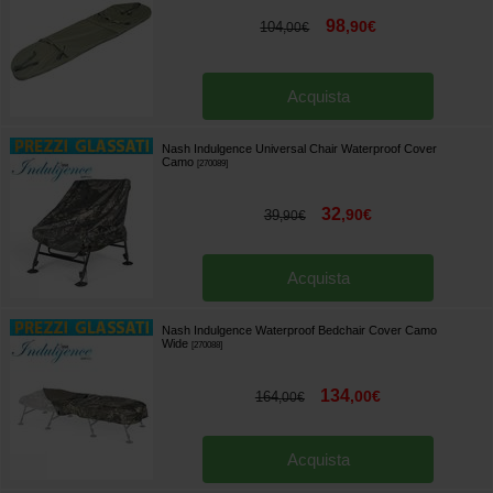
98
,
90
€
104
,
00
€
Acquista
Nash Indulgence Universal Chair Waterproof Cover
Camo
[
270089
]
32
,
90
€
39
,
90
€
Acquista
Nash Indulgence Waterproof Bedchair Cover Camo
Wide
[
270088
]
134
,
00
€
164
,
00
€
Acquista