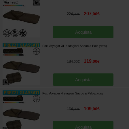
207
,
00
€
224
,
00
€
Acquista
Fox Voyager XL 4 stagioni Sacco a Pelo
[
270153
]
119
,
00
€
184
,
00
€
Acquista
Fox Voyager 4 stagioni Sacco a Pelo
[
270152
]
109
,
00
€
164
,
00
€
Acquista