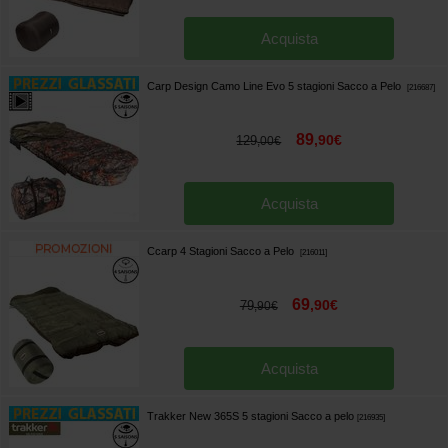
Acquista
Carp Design Camo Line Evo 5 stagioni Sacco a Pelo
[
216687
]
89
,
90
€
129
,
00
€
Acquista
Ccarp 4 Stagioni Sacco a Pelo
[
216011
]
69
,
90
€
79
,
90
€
Acquista
Trakker New 365S 5 stagioni Sacco a pelo
[
216935
]