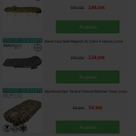
144
,
00
€
169
,
00
€
Acquista
Duvet Carp Spirit Magnum XL Camo 4 saisons
[
270224
]
134
,
00
€
154
,
00
€
Acquista
Wychwood Epic Tactical Thermal Bedchair Cover
[
270197
]
54
,
90
€
64
,
90
€
Acquista