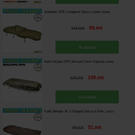
Starbaits STB 3 stagione Sacco a pelo
[
216668
]
89
,
90
€
144
,
00
€
Acquista
Nash Scope OPS Shroud Cover Coperta
[
216648
]
109
,
00
€
129
,
00
€
Acquista
Faith Sleeper XL 3 Stagioni Sacco a Pelo
[
216617
]
51
,
90
€
59
,
90
€