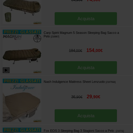
,
90
€
Acquista
Carp Spirit Magnum 5 Season Sleeping Bag Sacco a
Pelo
[
216967
]
154
,
00
€
184
,
00
€
Acquista
Nash Indulgence Mattress Sheet Lenzuolo
[
216750A
]
29
,
90
€
36
,
90
€
Acquista
Fox EOS 3 Sleeping Bag 3 Stagioni Sacco a Pelo
[
216711
]