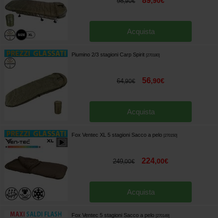
89
,
90
€
98
,
90
€
Acquista
Piumino 2/3 stagioni Carp Spirit
[
270180
]
56
,
90
€
64
,
90
€
Acquista
Fox Ventec XL 5 stagioni Sacco a pelo
[
270150
]
224
,
00
€
249
,
00
€
Acquista
Fox Ventec 5 stagioni Sacco a pelo
[
270149
]