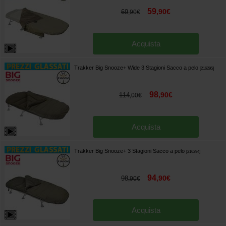
59
,
90
€
69
,
90
€
Acquista
Trakker Big Snooze+ Wide 3 Stagioni Sacco a pelo
[
216295
]
98
,
90
€
114
,
00
€
Acquista
Trakker Big Snooze+ 3 Stagioni Sacco a pelo
[
216294
]
94
,
90
€
98
,
90
€
Acquista