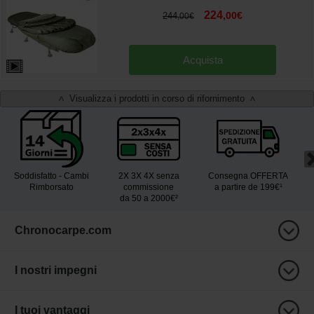
224
,
00
€
244
,
00
€
Acquista
Visualizza i prodotti in corso di rifornimento
<
>
Soddisfatto - Cambi
2X 3X 4X senza
Consegna OFFERTA
Rimborsato
commissione
a partire de 199€¹
da 50 a 2000€²
Chronocarpe.com
I nostri impegni
I tuoi vantaggi