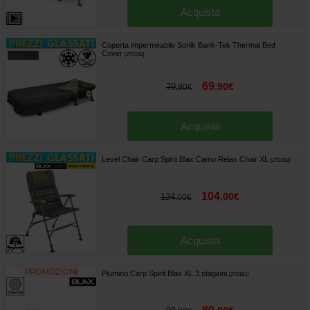
Acquista
Coperta impermeabile Sonik Bank-Tek Thermal Bed
Cover
[
270158
]
69
,
90
€
79
,
90
€
Acquista
Level Chair Carp Spirit Blax Camo Relax Chair XL
[
270183
]
104
,
00
€
124
,
00
€
Acquista
Piumino Carp Spirit Blax XL 3 stagioni
[
270181
]