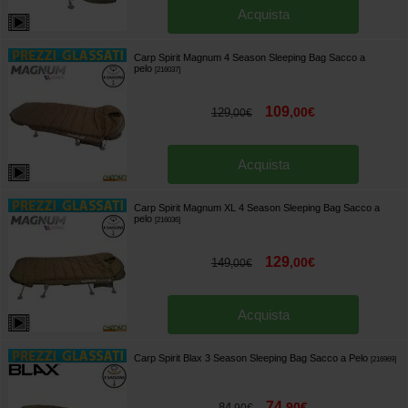
Acquista
Carp Spirit Magnum 4 Season Sleeping Bag Sacco a
pelo
[
216037
]
109
,
00
€
129
,
00
€
Acquista
Carp Spirit Magnum XL 4 Season Sleeping Bag Sacco a
pelo
[
216036
]
129
,
00
€
149
,
00
€
Acquista
Carp Spirit Blax 3 Season Sleeping Bag Sacco a Pelo
[
216969
]
74
,
90
€
84