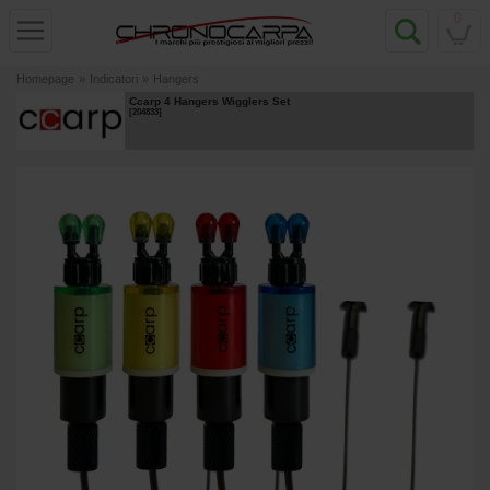
0
Homepage
»
Indicatori
»
Hangers
Ccarp 4 Hangers Wigglers Set
[
204833
]