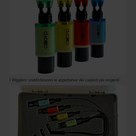
I Wigglers soddisferanno le aspettative dei carpisti più esigenti