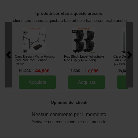
I prodotti correlati a questo articolo:
I clienti che hanno acquistato tale articolo hanno comprato anche:
Carp Design Micro Folding
Fox Black Label Adjustable
Carp Design Alu
Pod Rod Pod 3 canne
Rod Clip (x4)
Black Snag Ears
[
esc14508
]
[
205962
]
[
esc16224
]
44
17
2
59
,
90
€
21
,
09
€
35
,
90
€
,
80
€
,
60
€
Acquista
Acquista
Acqu
Opinioni dei clienti
Nessun commento per il momento
Scrivere una recensione per quel prodotto