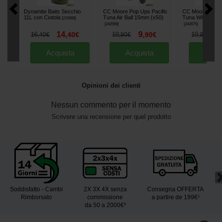
Dynamite Baits Secchio
CC Moore Pop Ups Pacific
CC Moore Pop U
11L con Ciotola
Tuna Air Ball 15mm (x50)
Tuna White 13/
[
215868
]
[
242599
]
[
242675
]
14
9
9
16
,
40
€
10
,
90
€
10
,
40
€
,
90
€
,
90
€
Acquista
Acquista
Acqu
Opinioni dei clienti
Nessun commento per il momento
Scrivere una recensione per quel prodotto
Soddisfatto - Cambi
2X 3X 4X senza
Consegna OFFERTA
Rimborsato
commissione
a partire de 199€¹
da 50 a 2000€²