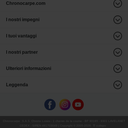
Chronocarpe.com
I nostri impegni
I tuoi vantaggi
I nostri partner
Ulteriori informazioni
Leggenda
Chronocarpe
:
S.A.S. Chrono Loisirs
- 1 chemin de la coume - BP 90185 - 9301 LAVELANET
CEDEX - SIREN 481703049 | Copyright © 2005-
2026
∇ ccdispo