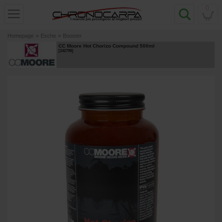
0
Homepage
»
Esche
»
Booster
CC Moore Hot Chorizo Compound 500ml
[
242798
]