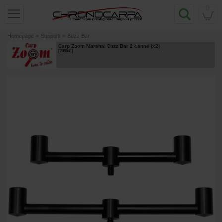
0
Homepage
»
Supporti
»
Buzz Bar
Carp Zoom Marshal Buzz Bar 2 canne (x2)
[
205041
]