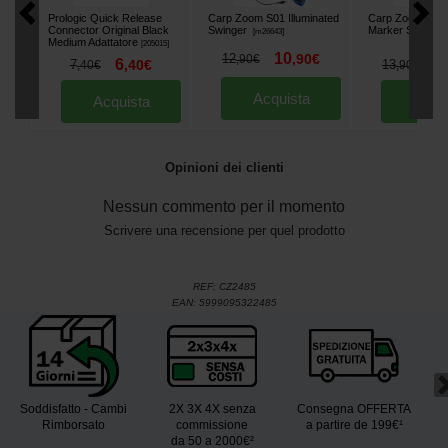
Prologic Quick Release
Carp Zoom S01 Illuminated
Carp Zoom Mars
Connector Original Black
Swinger
Marker Set
[
m26643
]
[
21361
Medium Adattatore
[
205015
]
10
12
,
90
€
,
90
€
6
1
7
,
40
€
13
,
40
€
,
90
€
Acquista
Acquista
Acqu
Opinioni dei clienti
Nessun commento per il momento
Scrivere una recensione per quel prodotto
REF:
CZ2485
EAN:
5999095322485
Soddisfatto - Cambi
2X 3X 4X senza
Consegna OFFERTA
Rimborsato
commissione
a partire de 199€¹
da 50 a 2000€²