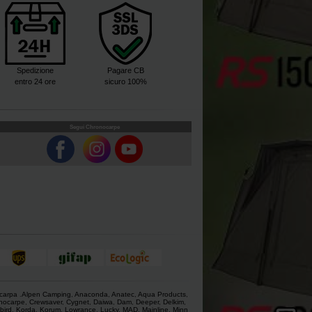
Spedizione
Pagare CB
entro 24 ore
sicuro 100%
Segui Chronocarpe
 carpa
.
Alpen Camping
,
Anaconda
,
Anatec
,
Aqua Products
,
nocarpe
,
Crewsaver
,
Cygnet
,
Daiwa
,
Dam
,
Deeper
,
Delkim
,
bird
,
Korda
,
Korum
,
Lowrance
,
Lucky
,
MAD
,
Mainline
,
Minn