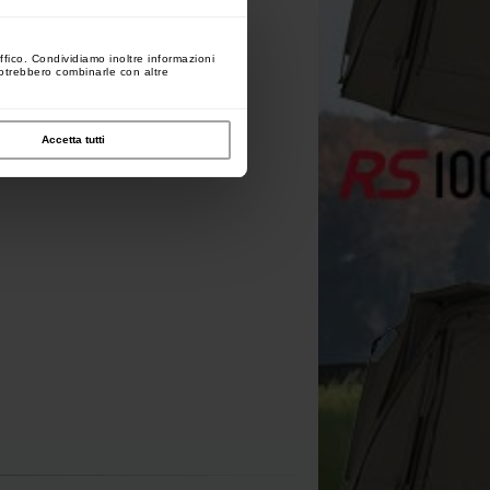
ffico. Condividiamo inoltre informazioni
 potrebbero combinarle con altre
ash Delivrance Ball Blaster
Godet Large
[
213292
]
Accetta tutti
11
12
,
90
€
,
90
€
Acquista