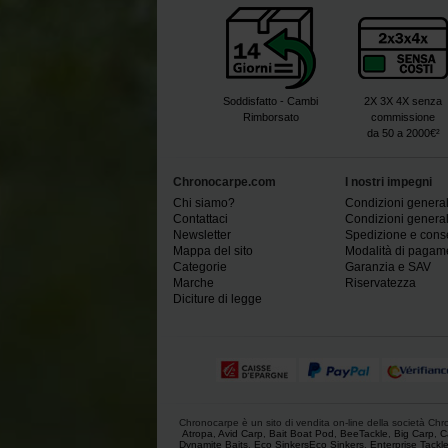
Soddisfatto - Cambi
2X 3X 4X senza
Rimborsato
commissione
da 50 a 2000€²
Chronocarpe.com
I nostri impegni
Chi siamo?
Condizioni generali
Contattaci
Condizioni generali
Newsletter
Spedizione e con
Mappa del sito
Modalità di pagam
Categorie
Garanzia e SAV
Marche
Riservatezza
Diciture di legge
Chronocarpe è un sito di vendita on-line della società Chron
Atropa
,
Avid Carp
,
Bait Boat Pod
,
BeeTackle
,
Big Carp
,
C
Dynamite Baits
,
Eco SinkersEco Sinkers
,
Enterprise Tackl