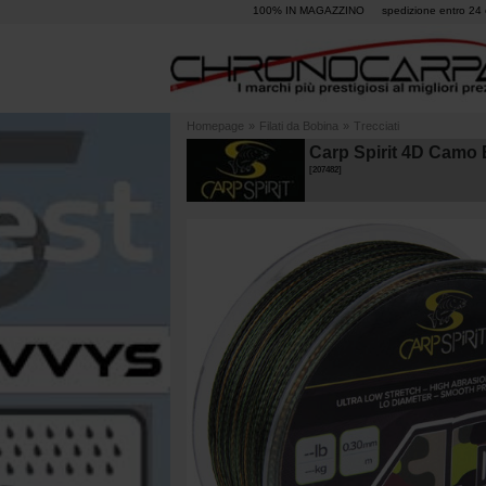
100% IN MAGAZZINO
spedizione entro 24 
Homepage
»
Filati da Bobina
»
Trecciati
Carp Spirit 4D Camo
[
207482
]