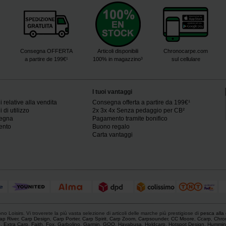
Consegna OFFERTA
Articoli disponibili
Chronocarpe.com
a partire de 199€¹
100% in magazzino³
sul cellulare
I tuoi vantaggi
 relative alla vendita
Consegna offerta a partire da 199€¹
 di utilizzo
2x 3x 4x Senza pedaggio per CB²
segna
Pagamento tramite bonifico
ento
Buono regalo
Carta vantaggi
o Loisirs. Vi troverete la più vasta selezione di articoli delle marche più prestigiose di
pesca alla
ap River
,
Carp Design
,
Carp Porter
,
Carp Spirit
,
Carp Zoom
,
Carpsounder
,
CC Moore
,
Ccarp
,
Chro
e
,
Extra Carp
,
Faith
,
Fox
,
Garbolino
,
Garmin
,
GOO
,
Hayabusa
,
Holdcarp
,
Hotspot Design
,
Hummin