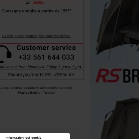
2
x
39
,
95
€
1
Consegna gratuita a partire da
199
€
Ho visto questo prodotto più economico altrove.
Questo prodotto appartiene alle seguenti categorie:
Filati da Bobina
-
Trecciati
Informazioni sui cookie