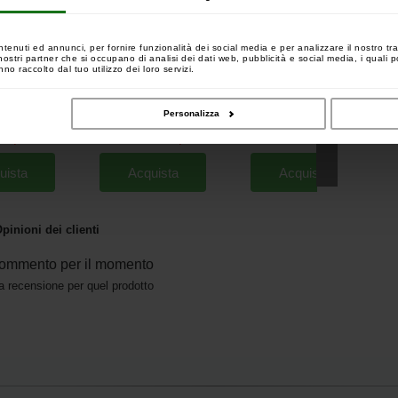
ntenuti ed annunci, per fornire funzionalità dei social media e per analizzare il nostro tra
 i nostri partner che si occupano di analisi dei dati web, pubblicità e social media, i quali
no raccolto dal tuo utilizzo dei loro servizi.
Tackle Boilie
Carp Design Slim Fighter Evo
Carp Design Slim Fighter Evo
N
e Galleggiante
Camo 12' 3.5lbs GK9000 Set
Spod/Marker 50mm 12' 5lbs
Personalizza
(set di 6)
Canna
[
230664
]
[
esc10783
]
[
251613
]
4
126
76
,
90
€
182
,
53
€
98
,
90
€
,
80
€
,
90
€
uista
Acquista
Acquista
pinioni dei clienti
ommento per il momento
a recensione per quel prodotto