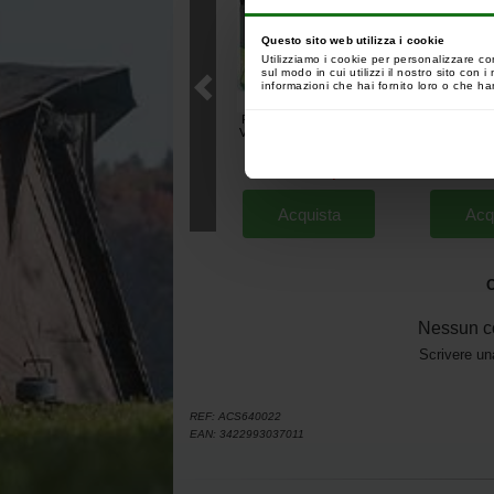
Questo sito web utilizza i cookie
Utilizziamo i cookie per personalizzare co
sul modo in cui utilizzi il nostro sito con
informazioni che hai fornito loro o che han
Power Pro 0.28mm 275m
Enterprise 
Vermilion Red Braid
Fosforescent
[
206212
]
12/15mm Verde 
34
37
,
90
€
6
,
90
€
,
90
€
Acquista
Acq
O
Nessun c
Scrivere un
REF:
ACS640022
EAN:
3422993037011