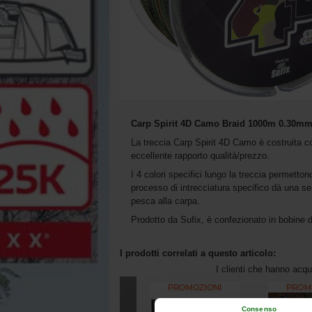
Carp Spirit 4D Camo Braid 1000m 0.30m
La treccia Carp Spirit 4D Camo è costruita 
eccellente rapporto qualità/prezzo.
I 4 colori specifici lungo la treccia permetto
processo di intrecciatura specifico dà una se
pesca alla carpa.
Prodotto da Sufix, è confezionato in bobine
I prodotti correlati a questo articolo:
I clienti che hanno acq
Consenso