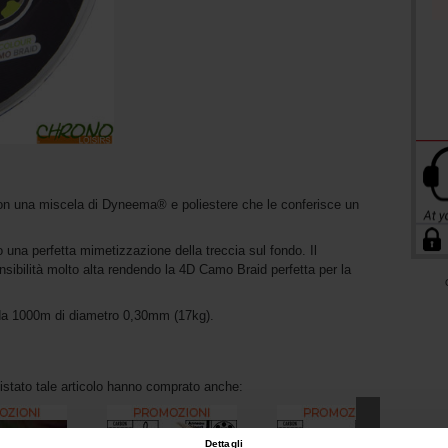
m
con una miscela di Dyneema® e poliestere che le conferisce un
no una perfetta mimetizzazione della treccia sul fondo. Il
nsibilità molto alta rendendo la 4D Camo Braid perfetta per la
 da 1000m di diametro 0,30mm (17kg).
uistato tale articolo hanno comprato anche:
Dettagli