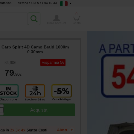
ontattaci
Telefono : +33 5 61 64 40 33
0
Il mio account
Cesto
Carp Spirit 4D Camo Braid 1000m
0.30mm
Risparmia
5
€
84
,90
€
79
,90
€
▲
Acquista
▼
+