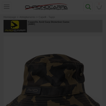
0
Homepage
»
Abbigliamento
»
Capelli - Tappi
Cappello Avid Carp Distortion Camo
[
269087
]