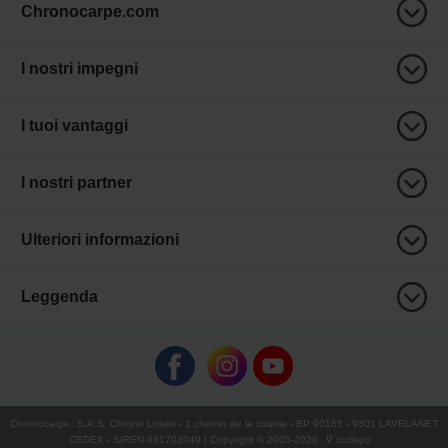
Chronocarpe.com
I nostri impegni
I tuoi vantaggi
I nostri partner
Ulteriori informazioni
Leggenda
Chronocarpe
:
S.A.S. Chrono Loisirs
- 1 chemin de la coume - BP 90185 - 9301 LAVELANET
CEDEX - SIREN 481703049 | Copyright © 2005-
2026
∇ ccdispo