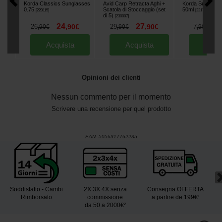
Korda Classics Sunglasses
Avid Carp Retracta Aghi +
Korda Sun Scre
0.75
Scatola di Stoccaggio (set
50ml
[
220115
]
[
221763
]
di 5)
[
230007
]
24
27
6
26
,
90
€
29
,
90
€
7
,
90
€
,
90
€
,
90
€
Acquista
Acquista
Acqu
Opinioni dei clienti
Nessun commento per il momento
Scrivere una recensione per quel prodotto
EAN:
5056317762235
Soddisfatto - Cambi
2X 3X 4X senza
Consegna OFFERTA
Rimborsato
commissione
a partire de 199€¹
da 50 a 2000€²