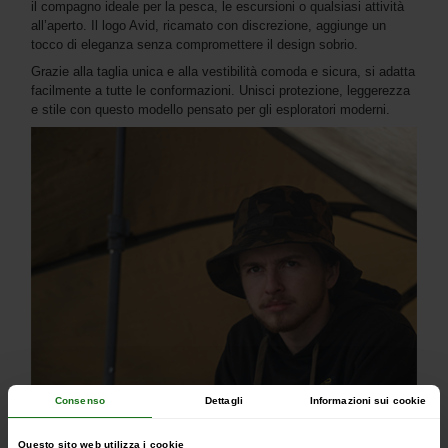
il compagno ideale per la pesca, le escursioni o qualsiasi attività
all’aperto. Il logo Avid, ricamato con discrezione, aggiunge un
tocco di eleganza senza compromettere il design sobrio.
Grazie alla taglia unica e alla vestibilità comoda e sicura, si adatta
facilmente a tutte le conformazioni. Unisci protezione, leggerezza
e stile con questo modello pensato per gli esploratori moderni.
Consenso
Dettagli
Informazioni sui cookie
Questo sito web utilizza i cookie