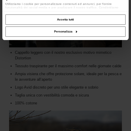
Utilizziamo i cookie per personalizzare contenuti ed annunci, per fornire
funzionalità dei social media e per analizzare il nostro traffico. Condividiamo
inoltre informazioni sul modo in cui utilizzi il nostro sito con i nostri partner che si
occupano di analisi dei dati web, pubblicità e social media, i quali potrebbero
combinarle con altre informazioni che hai fornito loro o che hanno raccolto dal
Accetta tutti
tuo utilizzo dei loro servizi.
Personalizza
Cappello leggero con il nostro esclusivo motivo mimetico
Distortion
Tessuto traspirante per il massimo comfort nelle giornate calde
Ampia visiera che offre protezione solare, ideale per la pesca e
le avventure all’aperto
Logo Avid discreto per uno stile elegante e sobrio
Taglia unica con vestibilità comoda e sicura
100% cotone