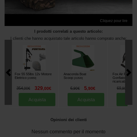
Cliquez pour lire
I prodotti correlati a questo articolo:
I clienti che hanno acquistato tale articolo hanno comprato anche:
Fox 55 55lbs 12v Motore
Anaconda Boat
Fox Air Pump -
Elettrico
Scoop
Gonfiatore/sgonf
[
219950
]
[
213520
]
ricaricabile 12V
329
5
5
354
,
00
€
6
,
90
€
69
,
00
€
,
90
€
,
90
€
Acquista
Acquista
Acqu
Opinioni dei clienti
Nessun commento per il momento