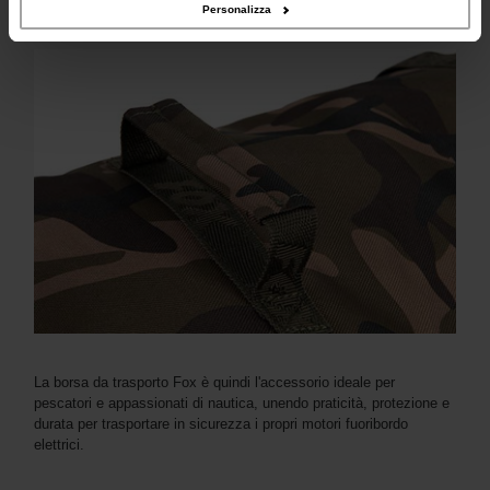
dagli urti e fodera in poliestere per una finitura interna ordinata.
Personalizza
La borsa da trasporto Fox è quindi l'accessorio ideale per
pescatori e appassionati di nautica, unendo praticità, protezione e
durata per trasportare in sicurezza i propri motori fuoribordo
elettrici.