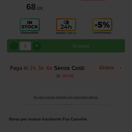
68
,90
€
+
Acquista
+
2
x
34
,
45
€
Ho visto questo prodotto più economico altrove.
Borsa per motore fuoribordo Fox Camolite