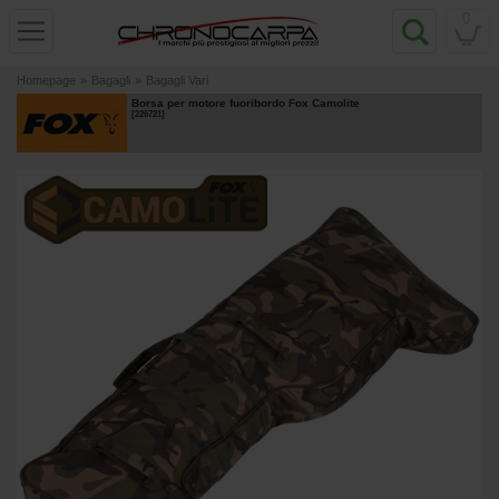
0
Homepage
»
Bagagli
»
Bagagli Vari
Borsa per motore fuoribordo Fox Camolite
[
226721
]