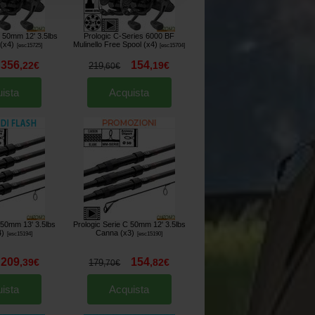
s 50mm 12' 3.5lbs
Prologic C-Series 6000 BF
(x4)
Mulinello Free Spool (x4)
[
esc15725
]
[
esc15704
]
356
154
,
22
€
,
19
€
219
,
60
€
ista
Acquista
 50mm 13' 3.5lbs
Prologic Serie C 50mm 12' 3.5lbs
4)
Canna (x3)
[
esc15194
]
[
esc15190
]
209
154
,
39
€
,
82
€
179
,
70
€
ista
Acquista