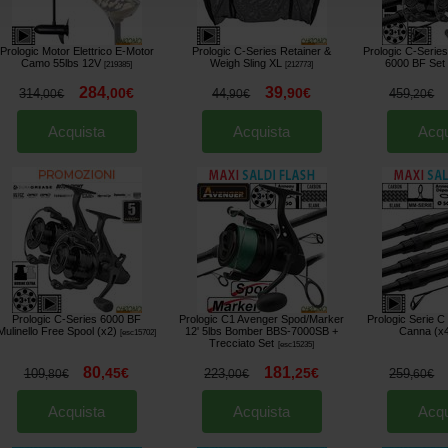
Prologic Motor Elettrico E-Motor
Prologic C-Series Retainer &
Prologic C-Serie
Camo 55lbs 12V
Weigh Sling XL
6000 BF Set 
[
219385
]
[
212773
]
284
39
,
00
€
,
90
€
314
44
459
,
00
€
,
90
€
,
20
€
Acquista
Acquista
Acqu
Prologic C-Series 6000 BF
Prologic C1 Avenger Spod/Marker
Prologic Serie C
Mulinello Free Spool (x2)
12' 5lbs Bomber BBS-7000SB +
Canna (x
[
esc15702
]
Trecciato Set
[
esc15235
]
80
181
,
45
€
,
25
€
109
223
259
,
80
€
,
00
€
,
60
€
Acquista
Acquista
Acqu