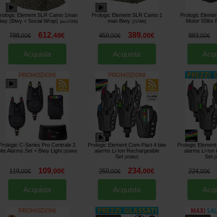
rologic Element SLR Camo 1man
Prologic Element SLR Camo 1
Prologic Elemen
iwy (Biwy + Social Wrap)
man Biwy
Motor 55lbs
[
esc17206
]
[
217986
]
612
389
,
48
€
,
00
€
788
459
883
,
00
€
,
00
€
,
00
€
Acquista
Acquista
Acqu
Prologic C-Series Pro Centrale 2
Prologic Element Com-Pact 4 bite
Prologic Element
ite Alarms Set + Biwy Light
alarms Li-Ion Rechargeable
alarms Li-Ion
[
203964
]
Set
Set
[
203962
]
[
109
234
,
00
€
,
00
€
119
259
224
,
00
€
,
00
€
,
00
€
Acquista
Acquista
Acqu