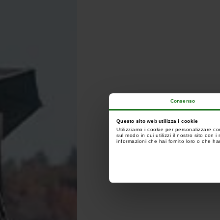
Consenso
Questo sito web utilizza i cookie
Utilizziamo i cookie per personalizzare co
sul modo in cui utilizzi il nostro sito con
informazioni che hai fornito loro o che han