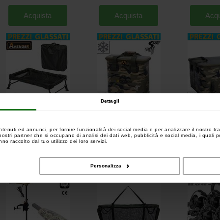
Acquista
Acquista
Acqu
Dettagli
Prologic Avengers S/S Cradle
Prologic Storm Safe Barrow Cool
Prologic Storm 
Medium
Camo M Borsa isotermica
Camo L
[
212804
]
[
226219
]
Impermeab
ntenuti ed annunci, per fornire funzionalità dei social media e per analizzare il nostro tra
84
42
,
90
€
,
90
€
94
47
74
,
90
€
,
90
€
,
90
€
 i nostri partner che si occupano di analisi dei dati web, pubblicità e social media, i quali
no raccolto dal tuo utilizzo dei loro servizi.
Acquista
Acquista
Acqu
Personalizza