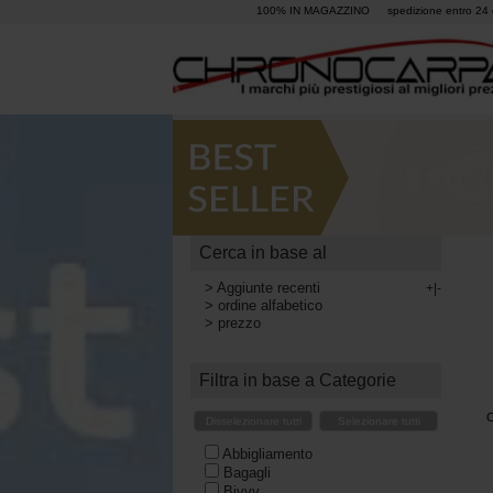
100% IN MAGAZZINO
spedizione entro 24 
Cerca in base al
>
Aggiunte recenti
+|-
>
ordine alfabetico
>
prezzo
Filtra in base a Categorie
C
Disselezionare tutti
Selezionare tutti
Abbigliamento
Bagagli
Bivvy