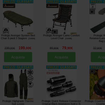
Prologic Avenger System Bed
Prologic Avenger Camo Comfort
Prologic 
Chair 8 piedi 3 Stagioni
Level Chair
Retainer/Land
[
216084
]
[
216086
]
Bag
[
199
79
,
00
€
,
90
€
239
89
32
,
00
€
,
90
€
,
90
€
Acquista
Acquista
Acqu
Prologic Highgrade Thermo
Prologic Quick Release Connector
Prologic Crush'n Fi
Suit
Original Black Adattatore (tutti e 3)
Crushe
[
m31836
]