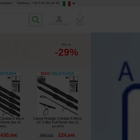
ontattaci
Telefono : +33 5 61 64 40 33
0
Il mio account
Cesto
fino al
-29%
 Combat-X Micro
Canne Prologic Combat-X Micro
 Shrink (les 4)
10' 3.5lbs Full Shrink (les 2)
18481
]
[
esc18479
]
430
224
,
56
€
,
64
€
258
,
00
€