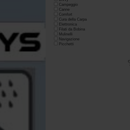
Campeggio
Canne
Comfort
Cura della Carpa
Elettronica
Filati da Bobina
Mulinelli
Navigazione
Picchetti
Preparazione
Rod Pod
Sets Carpa
C
Sets Carpa
Supporti