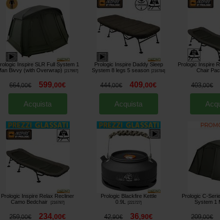
rologic Inspire SLR Full System 1
Prologic Inspire Daddy Sleep
Prologic Inspire 
an Bivvy (with Overwrap)
System 8 legs 5 season
Chair Pa
[
217997
]
[
216784
]
599
409
,
00
€
,
00
€
664
444
403
,
00
€
,
00
€
,
00
€
Acquista
Acquista
Acqu
Prologic Inspire Relax Recliner
Prologic Blackfire Kettle
Prologic C-Serie
Camo Bedchair
0.9L
System 1
[
216787
]
[
221727
]
234
36
,
00
€
,
90
€
259
42
209
,
00
€
,
90
€
,
00
€