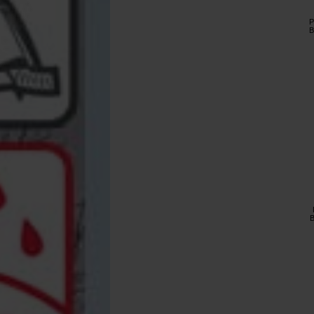
P
B
B