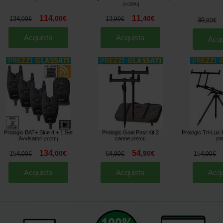
[
m12241
]
114
11
,
00
€
,
40
€
134
13
,
00
€
,
90
€
39
,
90
€
Acquista
Acquista
Acqu
Prologic BAT+ Blue 4 + 1 Set
Prologic Goal Post Kit 2
Prologic Tri-Lux
Avvisatori
canne
[
203911
]
[
205901
]
[
20
134
54
,
00
€
,
90
€
154
64
154
,
00
€
,
90
€
,
00
€
Acquista
Acquista
Acqu