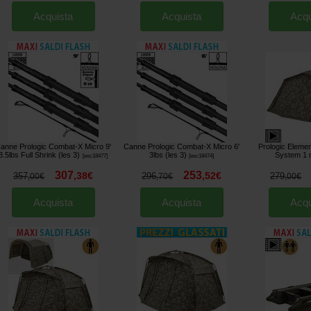
Acquista
Acquista
Acqu
anne Prologic Combat-X Micro 9'
Canne Prologic Combat-X Micro 6'
Prologic Element
3.5lbs Full Shrink (les 3)
3lbs (les 3)
System 1
[
esc18477
]
[
esc18474
]
307
253
,
38
€
,
52
€
357
296
279
,
00
€
,
70
€
,
00
€
Acquista
Acquista
Acqu