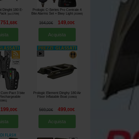
t Dinght 180 E-
Prologic C-Series Pro Centrale 4
 Pack
Bite Alarms Set + Biwy Light
[
esc17096
]
[
203966
]
751
149
,
68
€
,
00
€
164
,
00
€
ista
Acquista
 Com-Pact 3 bite
Prologic Element Dinghy 180 Air
 Rechargeable
Floor Inflatable Boat
[
219963
]
203961
]
199
499
,
00
€
,
00
€
569
,
00
€
ista
Acquista