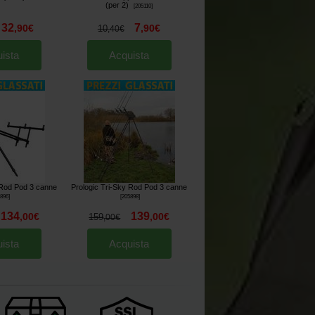
(per 2)
[
205110
]
32
7
,
90
€
,
90
€
10
,
40
€
ista
Acquista
 Rod Pod 3 canne
Prologic Tri-Sky Rod Pod 3 canne
5896
]
[
205898
]
134
139
,
00
€
,
00
€
159
,
00
€
ista
Acquista