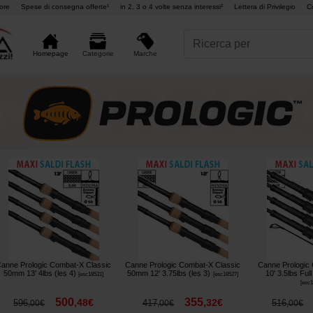
ore
Spese di consegna offerte¹
in 2, 3 o 4 volte senza interessi²
Lettera di Privilegio
C
Marche
Homepage
Categorie
anne Prologic Combat-X Classic
Canne Prologic Combat-X Classic
Canne Prologic
50mm 13' 4lbs (les 4)
50mm 12' 3.75lbs (les 3)
10' 3.5lbs Full
[
esc18531
]
[
esc18527
]
[
esc
500
355
,
48
€
,
32
€
596
417
516
,
00
€
,
00
€
,
00
€