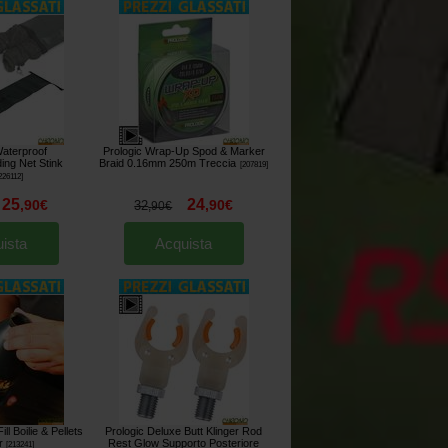
Waterproof
Prologic Wrap-Up Spod & Marker
ing Net Stink
Braid 0.16mm 250m Treccia
[
207819
]
226112
]
25
24
,
90
€
,
90
€
32
,
90
€
ista
Acquista
ll Boilie & Pellets
Prologic Deluxe Butt Klinger Rod
r
Rest Glow Supporto Posteriore
[
213241
]