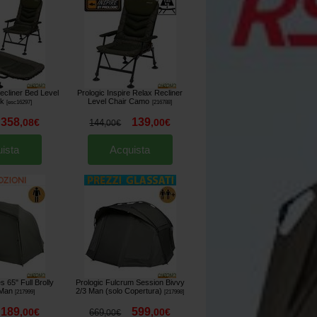
Recliner Bed Level
Prologic Inspire Relax Recliner
ck
Level Chair Camo
[
esc16297
]
[
216788
]
358
139
,
08
€
,
00
€
144
,
00
€
ista
Acquista
s 65" Full Brolly
Prologic Fulcrum Session Bivvy
 Man
2/3 Man (solo Copertura)
[
217999
]
[
217998
]
189
599
,
00
€
,
00
€
669
,
00
€