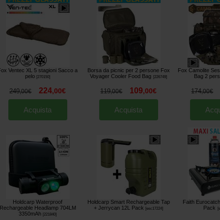
Fox Ventec XL 5 stagioni Sacco a
Borsa da picnic per 2 persone Fox
Fox Camolite Ses
pelo
Voyager Cooler Food Bag
Bag 2 per
[
270150
]
[
226749
]
224
109
,
00
€
,
00
€
249
119
174
,
00
€
,
00
€
,
00
€
Acquista
Acquista
Acqu
Holdcarp Waterproof
Holdcarp Smart Rechargeable Tap
Faith Eurocatc
Rechargeable Headlamp 704LM
+ Jerrycan 12L Pack
Pack
[
esc17224
]
[
3350mAh
[
221840
]