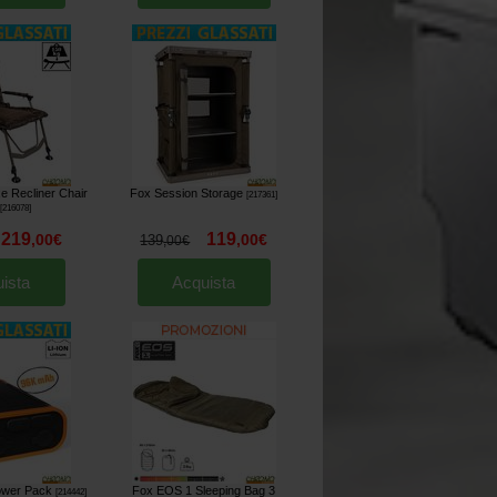
e Recliner Chair
Fox Session Storage
[
217361
]
[
216078
]
219
119
,
00
€
,
00
€
139
,
00
€
ista
Acquista
ower Pack
Fox EOS 1 Sleeping Bag 3
[
214442
]