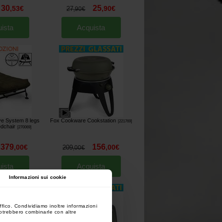
30
25
,
53
€
,
90
€
27
,
90
€
ista
Acquista
ve System 8 legs
Fox Cookware Cookstation
[
221769
]
dchair
[
270069
]
379
156
,
00
€
,
00
€
209
,
00
€
ista
Acquista
Informazioni sui cookie
ffico. Condividiamo inoltre informazioni
 potrebbero combinarle con altre