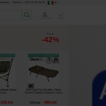
ontattaci
Telefono : +33 5 61 64 40 33
0
Il mio account
Cesto
fino al
-42%
orldwide Swing
Bed Chair Fox Duralite+ Sleep
System 6 pieds 5 saisons
[
270253
]
[
270231
]
109
499
,
00
€
,
00
€
599
,
00
€