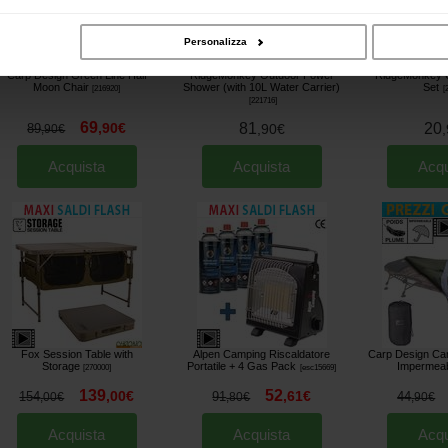
Personalizza
Carp Design Green Line Half
RidgeMonkey Outdoor Power
RidgeMonkey Q
Moon Chair
Shower (with 10L Water Carrier)
Set
[
216920
]
[
[
221716
]
69
,
90
€
81
20
89
,
90
€
,
,
90
€
Acquista
Acquista
Acqu
Fox Session Table with
Alpen Camping Riscaldatore
Carp Design Ca
Storage
Portatile + 4 Gas Pack
Impermeab
[
270000
]
[
esc15669
]
139
52
,
00
€
,
61
€
154
91
44
,
00
€
,
80
€
,
90
€
Acquista
Acquista
Acqu