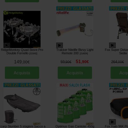
RidgeMonkey Quad Stove Pro
Trakker Nitelife Bivvy Light
Fox Super Delux
Double Fornello
Remote 200
Sedia
[
221642
]
[
214004
]
51
149
,
90
€
,
00
€
59
264
,
90
€
,
00
€
Acquista
Acquista
Acqu
carp Slumber 5 stagioni Sacco a
Optimus Gas Canister 450g
Fox Halo 96K P