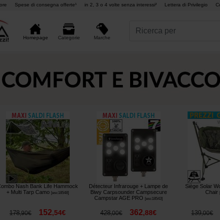
ore
Spese di consegna offerte¹
in 2, 3 o 4 volte senza interessi²
Lettera di Privilegio
C
Marche
Homepage
Categorie
ombo Nash Bank Life Hammock
Détecteur Infrarouge + Lampe de
Siège Solar W
+ Multi Tarp Camo
Biwy Carpsounder Campsecure
Chair
[
esc18548
]
Campstar AGE PRO
[
esc18543
]
152
362
,
54
€
,
88
€
178
428
139
,
90
€
,
00
€
,
00
€