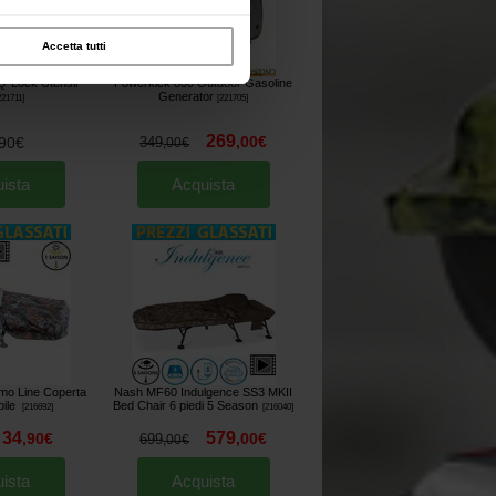
Accetta tutti
-Lock Utensil
Powerkick 800 Outdoor Gasoline
Generator
221711
]
[
221705
]
269
,
00
€
90
€
349
,
00
€
ista
Acquista
mo Line Coperta
Nash MF60 Indulgence SS3 MKII
ile
Bed Chair 6 piedi 5 Season
[
216692
]
[
216040
]
34
579
,
90
€
,
00
€
699
,
00
€
ista
Acquista