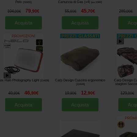
Pelo
Cartuccia di Gas (x4)
[
216691
]
[
esc11960
]
79
45
,
90
€
,
70
€
104
55
289
,
00
€
,
60
€
,
00
€
Acquista
Acquista
Acqu
ox Halo Photography Light
Carp Design Cuscino ergonomico
Carp Design C
[
214438
]
stagioni Sacc
[
216646
]
46
12
,
90
€
,
90
€
49
19
129
,
90
€
,
90
€
,
00
€
Acquista
Acquista
Acqu