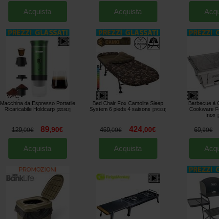
Acquista
Acquista
Acqu
Macchina da Espresso Portatile
Bed Chair Fox Camolite Sleep
Barbecue à 
Ricaricabile Holdcarp
System 6 pieds 4 saisons
Cookware F
[
221913
]
[
270221
]
Inox
[
89
424
,
90
€
,
00
€
129
469
69
,
00
€
,
00
€
,
90
€
Acquista
Acquista
Acqu