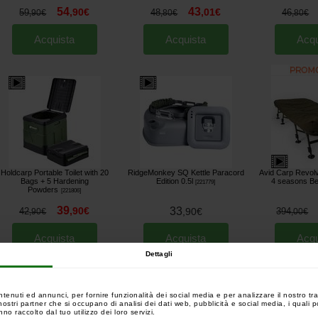
54
43
,
90
€
,
01
€
59
48
46
,
90
€
,
80
€
,
80
€
Acquista
Acquista
Acqu
Holdcarp Portable Toilet with 20
RidgeMonkey SQ Kettle Paracord
Avid Carp Revol
Bags + 5 Hardening
Edition 0.5l
4 seasons Be
[
221779
]
Powders
[
221806
]
39
,
90
€
33
42
,
90
€
394
,
90
€
,
00
€
Acquista
Acquista
Acqu
Dettagli
ntenuti ed annunci, per fornire funzionalità dei social media e per analizzare il nostro tra
 i nostri partner che si occupano di analisi dei dati web, pubblicità e social media, i quali
no raccolto dal tuo utilizzo dei loro servizi.