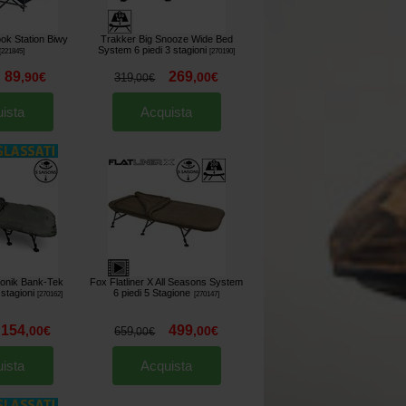
ok Station Biwy
Trakker Big Snooze Wide Bed
System 6 piedi 3 stagioni
[
221845
]
[
270190
]
89
269
,
90
€
,
00
€
319
,
00
€
ista
Acquista
Sonik Bank-Tek
Fox Flatliner X All Seasons System
stagioni
6 piedi 5 Stagione
[
270162
]
[
270147
]
154
499
,
00
€
,
00
€
659
,
00
€
ista
Acquista