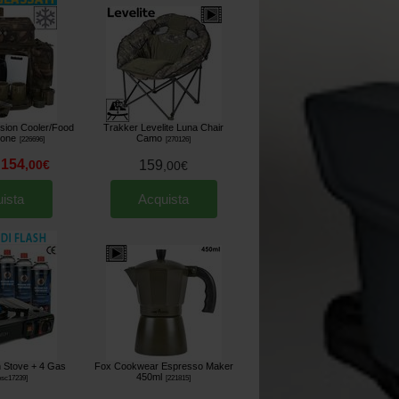
sion Cooler/Food
Trakker Levelite Luna Chair
sone
Camo
[
226696
]
[
270126
]
154
,
00
€
159
,
00
€
ista
Acquista
h Stove + 4 Gas
Fox Cookwear Espresso Maker
450ml
esc17239
]
[
221815
]