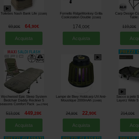
Toilettes Nash Bank Life
Fornello RidgeMonkey Grilla
Carp Design Co
[
221885
]
Cookstation Double
Table
[
221883
]
64
,
90
€
174
69
,
00
€
119
,
90
€
,
00
€
Acquista
Acquista
Acqu
Wychwood Epic Sleep System
Lampe de Biwy Holdcarp UV Anti-
Sacco a pelo 
Bedchair Daddy Recliner 5
Moustique 2000mAh
Layerz Wide 5 
[
214480
]
seasons Comfort Pack
[
esc17664
]
449
22
,
28
€
,
90
€
513
24
214
,
00
€
,
90
€
,
00
€
Acquista
Acquista
Acqu