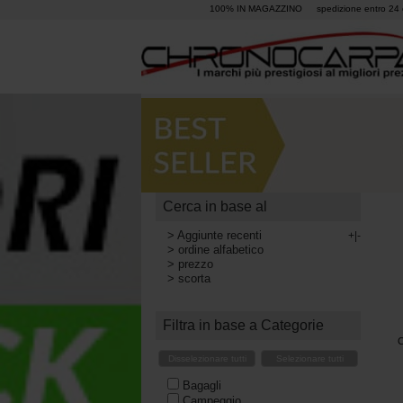
100% IN MAGAZZINO
spedizione entro 24 
Cerca in base al
>
Aggiunte recenti
+|-
>
ordine alfabetico
>
prezzo
>
scorta
Filtra in base a Categorie
C
Disselezionare tutti
Selezionare tutti
Bagagli
Campeggio