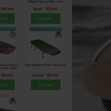
Stagioni Sacco a Pelo
[
216709
]
199
82
,
00
€
,
90
€
86
,
90
€
ista
Acquista
amo Line Evo 5
Carp Spirit Bed Chair 6 piedi
[
216115
]
o a Pelo
[
216687
]
89
98
,
90
€
,
90
€
119
,
00
€
ista
Acquista