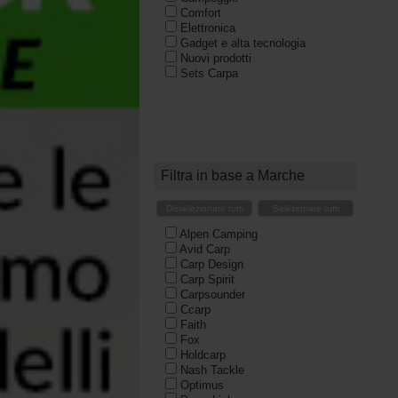
Comfort
Elettronica
Gadget e alta tecnologia
Nuovi prodotti
Sets Carpa
Filtra in base a Marche
Disselezionare tutti
Selezionare tutti
Alpen Camping
Avid Carp
Carp Design
Carp Spirit
Carpsounder
Ccarp
Faith
Fox
Holdcarp
Nash Tackle
Optimus