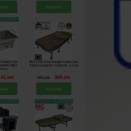
ista
Acquista
Charbon Fox
Bed Chair Carp Design Camo Line
oldable BBQ
2 places 8 pieds 4 Saisons
[
270129
]
221891
]
41
369
,
90
€
,
00
€
399
,
00
€
ista
Acquista