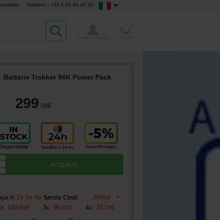
ontattaci
Telefono : +33 5 61 64 40 33
0
Il mio account
Cesto
Batterie Trakker 96K Power Pack
299
,00
€
▲
Acquista
▼
+
2
x
149
3
x
99
4
x
74
,
50
€
,
67
€
,
75
€