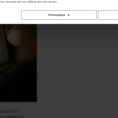
no raccolto dal tuo utilizzo dei loro servizi.
Personalizza
e
 USB-A QC3.0
 les smartphones