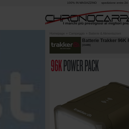
100% IN MAGAZZINO
spedizione entro 24 
Homepage
»
Campeggio
»
Batterie & Alimentazioni
Batterie Trakker 96K
[
214486
]