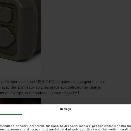
t s'effectuer via le port USB-C PD ou grâce au chargeur secteur
r avec des panneaux solaires grâce au contrôleur de charge
s en énergie, cette batterie saura y répondre !
Dettagli
ntenuti ed annunci, per fornire funzionalità dei social media e per analizzare il nostro tra
 i nostri partner che si occupano di analisi dei dati web, pubblicità e social media, i quali