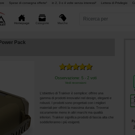
ore
Spese di consegna offerte¹
in 2, 3 o 4 volte senza interessi²
Lettera di Privilegio
C
Marche
Homepage
Categorie
 Power Pack
Osservazione: 5 - 2 voti
Vedi recensioni
L'obiettivo di Trakker è semplice: offrire una
gamma di prodotti innovativi nel design, eleganti e
robusti. I prodotti sono progettati con i migliori
materiali per offrirti la massima durata. Troverai
sicuramente meno in altri marchi ma qualità
inferiori. Trakker significa prodotti di fascia alta che
soddisferanno i più esigenti.