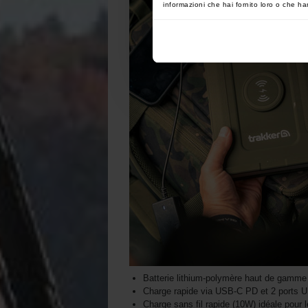
informazioni che hai fornito loro o che han
Batterie lithium-polymère haut de gamm
Charge rapide via USB-C PD et 2 ports
Charge sans fil rapide (10W) idéale pour