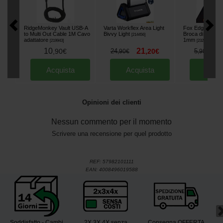
RidgeMonkey Vault USB-A
Varta Workflex Area Light
Fox Edges Micro 
to Multi Out Cable 1M Cavo
Bivvy Light
Broca di Tramp
[
214456
]
adattatore
1mm
[
219943
]
[
232540
]
10
21
4
,
90
€
24
,
20
€
5
,
90
€
,
90
€
Acquista
Acquista
Acqu
Opinioni dei clienti
Nessun commento per il momento
Scrivere una recensione per quel prodotto
REF:
57982101111
EAN:
4008496019588
Soddisfatto - Cambi
2X 3X 4X senza
Consegna OFFERTA