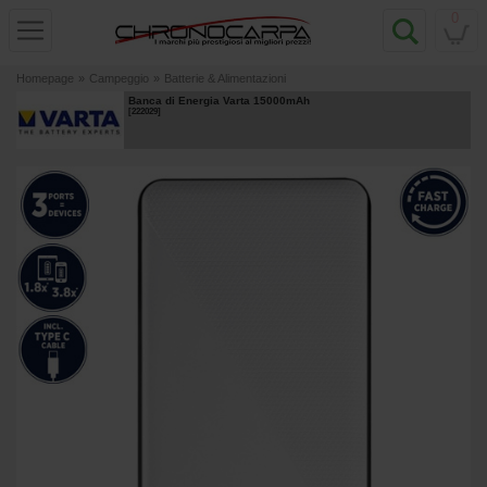
0
Homepage
»
Campeggio
»
Batterie & Alimentazioni
Banca di Energia Varta 15000mAh
[
222029
]