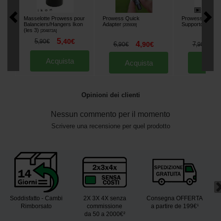
Masselotte Prowess pour
Prowess Quick
Prowess Safety
Balanciers/Hangers Ikon
Adapter
Supporto Poster
[
205939
]
(les 3)
[
204872A
]
5
5
,
40
€
,
90
€
4
6
6
,
90
€
7
,
90
€
,
90
€
Acquista
Acquista
Acqu
Opinioni dei clienti
Nessun commento per il momento
Scrivere una recensione per quel prodotto
Soddisfatto - Cambi
2X 3X 4X senza
Consegna OFFERTA
Rimborsato
commissione
a partire de 199€¹
da 50 a 2000€²