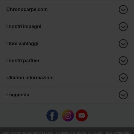
Chronocarpe.com
I nostri impegni
I tuoi vantaggi
I nostri partner
Ulteriori informazioni
Leggenda
Chronocarpe
:
S.A.S. Chrono Loisirs
- 1 chemin de la coume - BP 90185 - 9301 LAVELANET