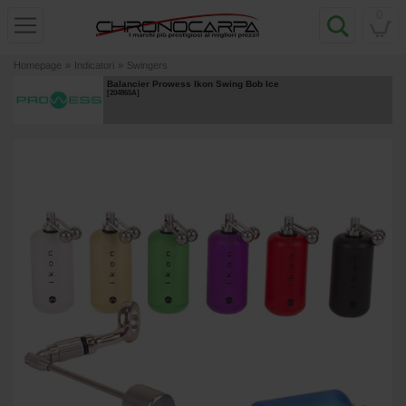
0
Homepage
»
Indicatori
»
Swingers
Balancier Prowess Ikon Swing Bob Ice
[
204865A
]