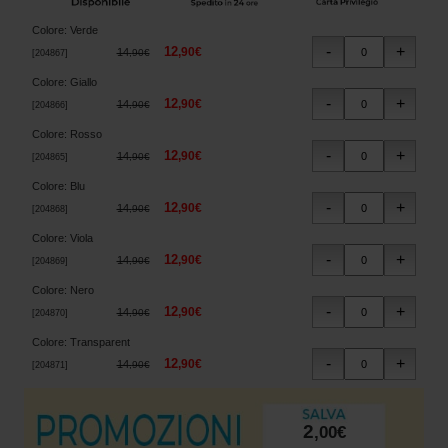
Colore
:
Verde
12
,
90
€
14
,
90
€
[
204867
]
Colore
:
Giallo
12
,
90
€
14
,
90
€
[
204866
]
Colore
:
Rosso
12
,
90
€
14
,
90
€
[
204865
]
Colore
:
Blu
12
,
90
€
14
,
90
€
[
204868
]
Colore
:
Viola
12
,
90
€
14
,
90
€
[
204869
]
Colore
:
Nero
12
,
90
€
14
,
90
€
[
204870
]
Colore
:
Transparent
12
,
90
€
14
,
90
€
[
204871
]
2
,
00
€