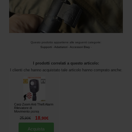
Questo prodotto appartiene alle seguenti categorie:
Supporti
-
Adattatori
-
Accessori Biwy
-
I prodotti correlati a questo articolo:
I clienti che hanno acquistato tale articolo hanno comprato anche:
Carp Zoom Anti Theft Alarm
Rilevatore di
Movimento
[
203783
]
18
25
,
90
€
,
90
€
Acquista