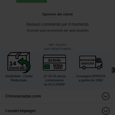
Opinioni dei clienti
Nessun commento per il momento
Scrivere una recensione per quel prodotto
REF:
AVQC/01
EAN:
5055977448602
Soddisfatto - Cambi
2X 3X 4X senza
Consegna OFFERTA
Rimborsato
commissione
a partire de 199€¹
da 50 a 2000€²
Chronocarpe.com
I nostri impegni