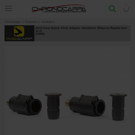
0
Homepage
»
Supporti
»
Adattatori
Avid Carp Quick Click Adaptor Adattatore Rilascio Rapido (set
di 2)
[
233036
]