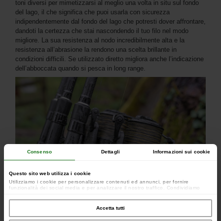
toni diversi per mimetizzarsi al meglio una volta in situ sul fondo
del lago, il che significa che puoi usarla con sicurezza
indipendentemente dal fondo del lago che potresti dover affrontare,
dandoti la certezza che stai nascondendo il tuo filo nel modo
migliore. La sua resistenza al nodo incredibilmente alta e la
resistenza all’abrasione la rendono una scelta brillante in
condizioni difficili. Se utilizzato diretto migliora anche l’indicazione
dell’abboccata quando si pesca in long range.
Consenso
Dettagli
Informazioni sui cookie
Questo sito web utilizza i cookie
Utilizziamo i cookie per personalizzare contenuti ed annunci, per fornire
funzionalità dei social media e per analizzare il nostro traffico. Condividiamo
inoltre informazioni sul modo in cui utilizzi il nostro sito con i nostri partner che si
occupano di analisi dei dati web, pubblicità e social media, i quali potrebbero
combinarle con altre informazioni che hai fornito loro o che hanno raccolto dal
Accetta tutti
tuo utilizzo dei loro servizi.