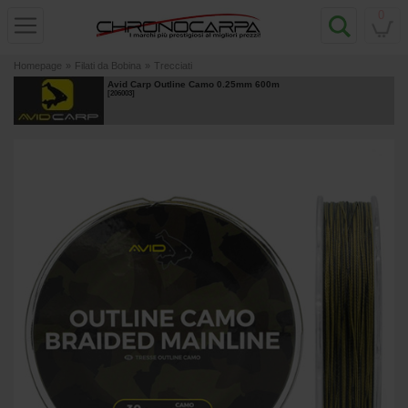
0
Homepage
»
Filati da Bobina
»
Trecciati
Avid Carp Outline Camo 0.25mm 600m
[
206003
]