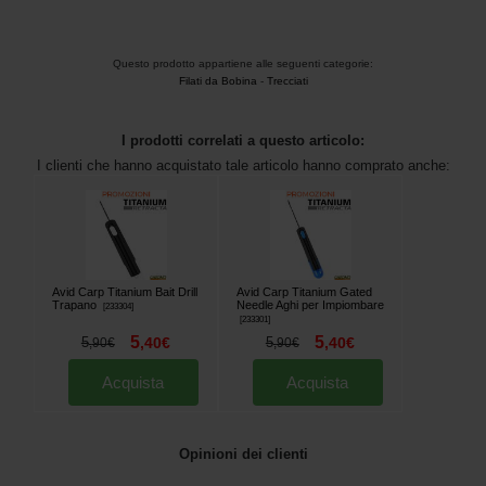
Questo prodotto appartiene alle seguenti categorie:
Filati da Bobina
-
Trecciati
I prodotti correlati a questo articolo:
I clienti che hanno acquistato tale articolo hanno comprato anche:
Avid Carp Titanium Bait Drill
Avid Carp Titanium Gated
Trapano
Needle Aghi per Impiombare
[
233304
]
[
233301
]
5
5
5
,
40
€
5
,
40
€
,
90
€
,
90
€
Acquista
Acquista
Opinioni dei clienti