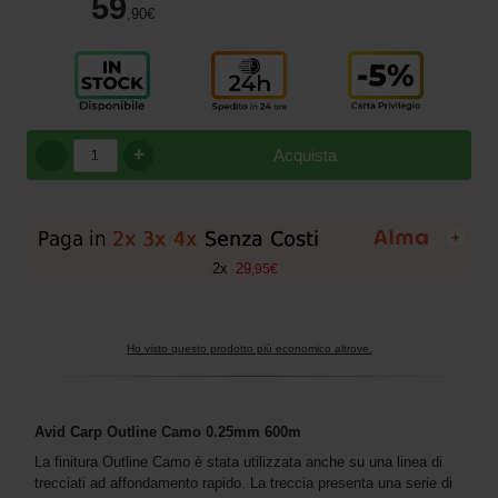
59
,90
€
+
Acquista
+
2
x
29
,
95
€
Ho visto questo prodotto più economico altrove.
Avid Carp Outline Camo 0.25mm 600m
La finitura Outline Camo è stata utilizzata anche su una linea di
trecciati ad affondamento rapido. La treccia presenta una serie di