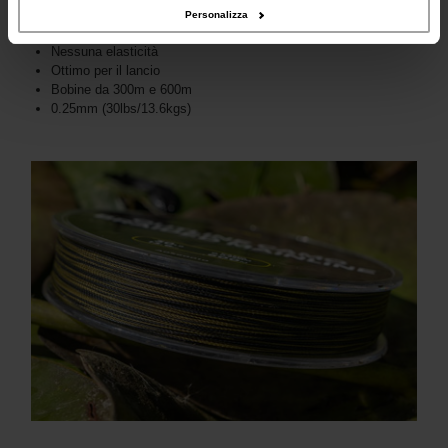
Affondamento rapido
Personalizza
Colore Outline Camo per un mimetismo perfetto
Nessuna elasticità
Ottimo per il lancio
Bobine da 300m e 600m
0.25mm (30lbs/13.6kgs)