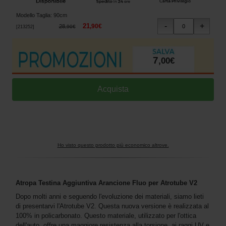
Modello Taglia
:
90cm
21
,
90
€
28
,
90
€
[
213252
]
7
,
00
€
Ho visto questo prodotto più economico altrove.
Atropa Testina Aggiuntiva Arancione Fluo per Atrotube V2
Dopo molti anni e seguendo l'evoluzione dei materiali, siamo lieti
di presentarvi l'Atrotube V2. Questa nuova versione è realizzata al
100% in policarbonato. Questo materiale, utilizzato per l'ottica
dell'auto, offre una maggiore resistenza alla torsione, ai raggi UV e