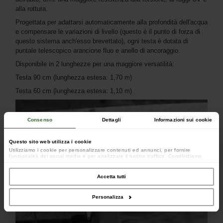
alla rottura.
Progettata per adattarsi automaticamente alla profondità dell'acqua
e compensare le variazioni di livello (questo è il punto di forza di
questo sistema anch'esso brevettato), ogni testa è dotata di
puntale telescopico arancione fluo e anello di ancoraggio.
Disponibile in 2 lunghezze per una maggiore versatilità:
Testa 90 cm (lunghezza estesa: 1,70 m)
Testa 60 cm (lunghezza estesa: 1,10 m)
Consenso
Dettagli
Informazioni sui cookie
Questo sito web utilizza i cookie
Utilizziamo i cookie per personalizzare contenuti ed annunci, per fornire
funzionalità dei social media e per analizzare il nostro traffico. Condividiamo
inoltre informazioni sul modo in cui utilizzi il nostro sito con i nostri partner che si
occupano di analisi dei dati web, pubblicità e social media, i quali potrebbero
combinarle con altre informazioni che hai fornito loro o che hanno raccolto dal
Accetta tutti
tuo utilizzo dei loro servizi.
Personalizza