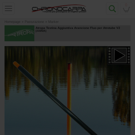
0
Homepage
»
Pasturazione
»
Marker
Atropa Testina Aggiuntiva Arancione Fluo per Atrotube V2
[
213252A
]