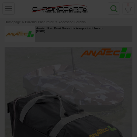
0
Homepage
»
Barchini Pasturatori
»
Accessori Barchini
Anatec Pac Boat Borsa da trasporto di lusso
[
225128
]