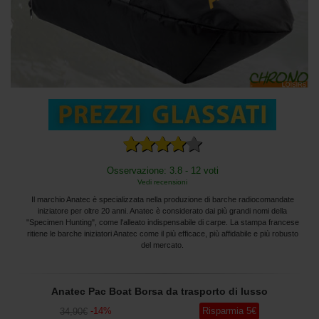
Osservazione: 3.8 - 12 voti
Vedi recensioni
Il marchio Anatec è specializzata nella produzione di barche radiocomandate
iniziatore per oltre 20 anni. Anatec è considerato dai più grandi nomi della
"Specimen Hunting", come l'alleato indispensabile di carpe. La stampa francese
ritiene le barche iniziatori Anatec come il più efficace, più affidabile e più robusto
del mercato.
Anatec Pac Boat Borsa da trasporto di lusso
-
14
%
Risparmia
5
€
34
,90
€