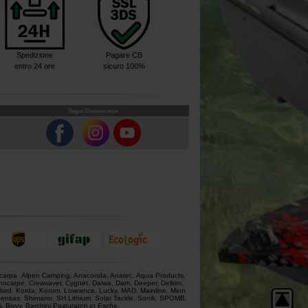
Spedizione
Pagare CB
entro 24 ore
sicuro 100%
Segui Chronocarpe
 carpa
.
Alpen Camping
,
Anaconda
,
Anatec
,
Aqua Products
,
nocarpe
,
Crewsaver
,
Cygnet
,
Daiwa
,
Dam
,
Deeper
,
Delkim
,
bird
,
Korda
,
Korum
,
Lowrance
,
Lucky
,
MAD
,
Mainline
,
Minn
ensas
,
Shimano
,
SH Lithium
,
Solar Tackle
,
Sonik
,
SPOMB
,
i
,
Bivvy
,
Barchini Pasturatori
et
Esche
.