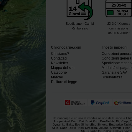
Soddisfatto - Cambi
2X 3X 4X senza
Rimborsato
commissione
da 50 a 2000€²
Chronocarpe.com
I nostri impegni
Chi siamo?
Condizioni generali
Contattaci
Condizioni generali
Newsletter
Spedizione e con
Mappa del sito
Modalità di pagam
Categorie
Garanzia e SAV
Marche
Riservatezza
Diciture di legge
Chronocarpe è un sito di vendita on-line della società Chron
Atropa
,
Avid Carp
,
Bait Boat Pod
,
BeeTackle
,
Big Carp
,
C
Dynamite Baits
,
Eco SinkersEco Sinkers
,
Enterprise Tackl
Kota
,
Nash Tackle
,
New Direction
,
Okuma
,
Optimus
,
Penn
SRT
,
Starbaits
,
Toslon
,
Trakker
,
Varta