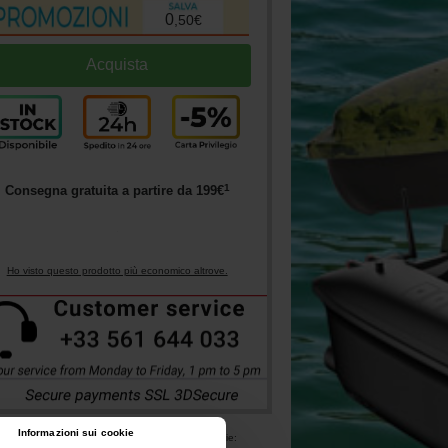
0
,
50
€
1
Consegna gratuita a partire da
199
€
Ho visto questo prodotto più economico altrove.
Informazioni sui cookie
Questo prodotto appartiene alle seguenti categorie: