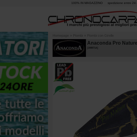
100% IN MAGAZZINO
spedizione entro 24 
Homepage
»
Piombi
»
Piombi con Girelle
Anaconda Pro Natur
[
208871A
]