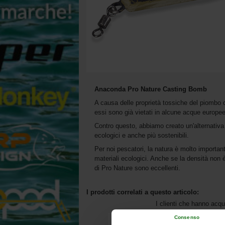
Anaconda Pro Nature Casting Bomb
A causa delle proprietà tossiche del piombo co
essi sono già vietati in alcune acque europee
Contro questo, abbiamo creato un'alternativa 
ecologici e anche più sostenibili.
Per noi pescatori, la natura è molto importa
materiali ecologici. Anche se la densità non è
di Pro Nature sono eccellenti.
I prodotti correlati a questo articolo:
I clienti che hanno acq
Consenso