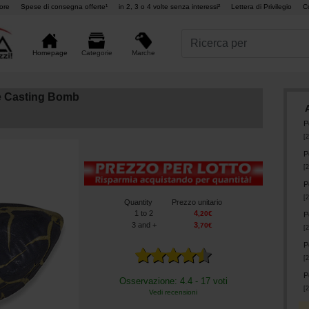
ore
Spese di consegna offerte¹
in 2, 3 o 4 volte senza interessi²
Lettera di Privilegio
C
Marche
Homepage
Categorie
e Casting Bomb
P
[
2
P
[
2
P
[
2
Quantity
Prezzo unitario
1
to 2
4
,
20
€
P
3
and +
3
,
70
€
[
2
P
[
2
P
Osservazione: 4.4 - 17 voti
[
2
Vedi recensioni