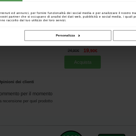
ntenuti ed annunci, per fornire funzionalità dei social media e per analizzare il nostro tra
 i nostri partner che si occupano di analisi dei dati web, pubblicità e social media, i quali
no raccolto dal tuo utilizzo dei loro servizi.
Personalizza
Anaconda Session Tackle
Box
[
210175
]
19
24
,
90
€
,
90
€
Acquista
pinioni dei clienti
ommento per il momento
a recensione per quel prodotto