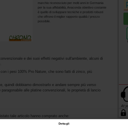
marchio riconosciuto per molti anni in Germania
per la sua affidabilità, Anaconda obiettivo costante
è quello di sviluppare tecniche e prodotti robusti
che offrono il miglior rapporto qualità / prezzo
possibile.
nvenzionale e dei suoi effetti negativi sull'ambiente, alcuni di
.
con i pesi 100% Pro Nature, che sono fatti di zinco, più
nte, quindi dobbiamo dimostrarlo e andare sempre più verso
 paragonabile alle platine convenzionali, le proprietà di lancio
uistato tale articolo hanno comprato anche:
Dettagli