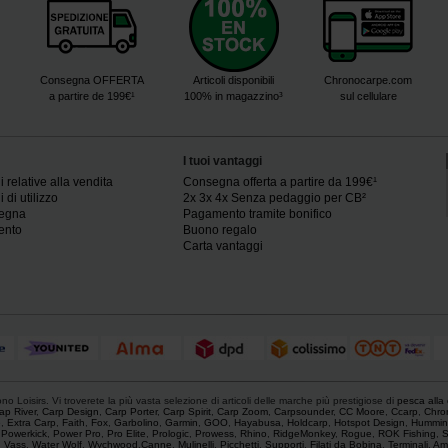
Consegna OFFERTA
Articoli disponibili
Chronocarpe.com
a partire de 199€¹
100% in magazzino³
sul cellulare
I tuoi vantaggi
 relative alla vendita
Consegna offerta a partire da 199€¹
 di utilizzo
2x 3x 4x Senza pedaggio per CB²
segna
Pagamento tramite bonifico
ento
Buono regalo
Carta vantaggi
o Loisirs. Vi troverete la più vasta selezione di articoli delle marche più prestigiose di
pesca alla
ap River
,
Carp Design
,
Carp Porter
,
Carp Spirit
,
Carp Zoom
,
Carpsounder
,
CC Moore
,
Ccarp
,
Chro
e
,
Extra Carp
,
Faith
,
Fox
,
Garbolino
,
Garmin
,
GOO
,
Hayabusa
,
Holdcarp
,
Hotspot Design
,
Hummin
,
Powerkick
,
Power Pro
,
Pro Elite
,
Prologic
,
Prowess
,
Rhino
,
RidgeMonkey
,
Rogue
,
ROK Fishing
,
S
,
Vass
,
Water Wolf
,
Wychwood
.
Canne
,
Mulinelli
,
Picchetti
,
Supporti
,
Filati da Bobina
,
Terminali
,
Am