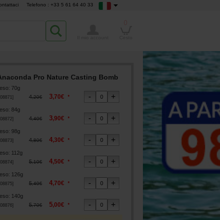
ontattaci
Telefono : +33 5 61 64 40 33
0
Il mio account
Cesto
Anaconda Pro Nature Casting Bomb
eso
:
70g
3
,
70
€
4
*
,
20
€
08871
]
eso
:
84g
3
,
90
€
4
*
,
40
€
08872
]
eso
:
98g
4
,
30
€
4
*
,
80
€
08873
]
eso
:
112g
4
,
50
€
5
*
,
10
€
08874
]
eso
:
126g
4
,
70
€
5
*
,
40
€
08875
]
eso
:
140g
5
,
00
€
5
*
,
70
€
08876
]