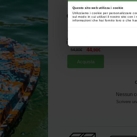
Questo sito web utilizza i cookie
Utilizziamo i cookie per personalizzare co
sul modo in cui utilizzi il nostro sito con
informazioni che hai fornito loro o che han
Anaconda Rock Shocker
Sinking Braid 600m
[
m26568
]
44
54
,
90
€
,
90
€
Acquista
O
Nessun c
Scrivere un