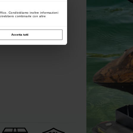
Piombi
-
Piombi con Girelle
ffico. Condividiamo inoltre informazioni
 potrebbero combinarle con altre
Accetta tutti