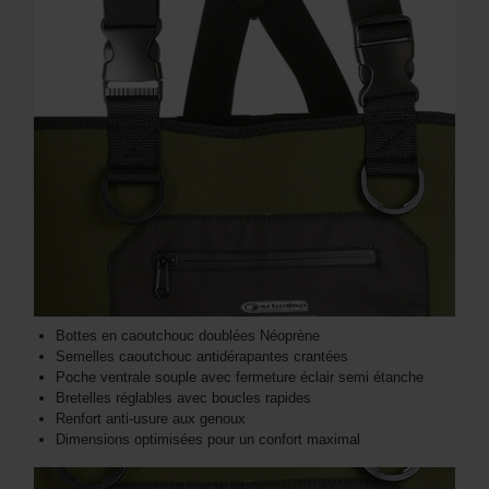
Bottes en caoutchouc doublées Néoprène
Semelles caoutchouc antidérapantes crantées
Poche ventrale souple avec fermeture éclair semi étanche
Bretelles réglables avec boucles rapides
Renfort anti-usure aux genoux
Dimensions optimisées pour un confort maximal