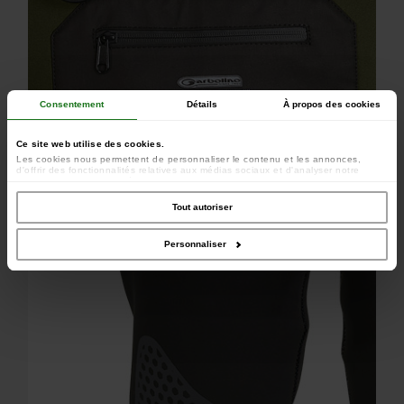
Consentement
Détails
À propos des cookies
Ce site web utilise des cookies.
Les cookies nous permettent de personnaliser le contenu et les annonces,
d'offrir des fonctionnalités relatives aux médias sociaux et d'analyser notre
trafic. Nous partageons également des informations sur l'utilisation de notre site
avec nos partenaires de médias sociaux, de publicité et d'analyse, qui peuvent
combiner celles-ci avec d'autres informations que vous leur avez fournies ou
Tout autoriser
qu'ils ont collectées lors de votre utilisation de leurs services.
Poche ventrale avec fermeture éclair semi étanche
Personnaliser