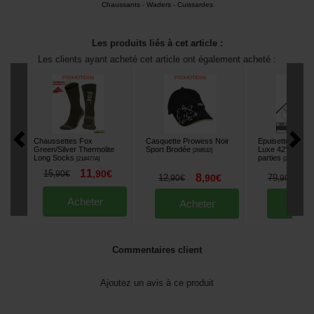
Chaussants
-
Waders - Cuissardes
Les produits liés à cet article :
Les clients ayant acheté cet article ont également acheté :
Chaussettes Fox
Casquette Prowess Noir
Epuisette Carp 
Green/Silver Thermolite
Sport Brodée
Luxe 42'' manch
[
268532
]
Long Socks
parties
[
218477A
]
[
212557
]
11
15
,
90
€
,
90
€
8
6
12
,
90
€
79
,
90
€
,
90
€
Acheter
Acheter
Ache
Commentaires client
Ajoutez un avis à ce produit