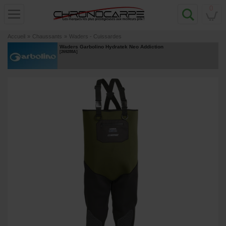
0
Accueil
»
Chaussants
»
Waders - Cuissardes
Waders Garbolino Hydratek Neo Addiction
[
269288A
]