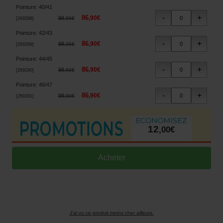
Pointure
:
40/41
86
,
90
€
98
,
90
€
[
269288
]
Pointure
:
42/43
86
,
90
€
98
,
90
€
[
269289
]
Pointure
:
44/45
86
,
90
€
98
,
90
€
[
269290
]
Pointure
:
46/47
86
,
90
€
98
,
90
€
[
269291
]
12
,
00
€
J'ai vu ce produit moins cher ailleurs.