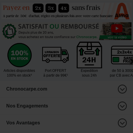
Articles disponibles
Port OFFERT
Expedition
de 50 à 300
100% en stock³
à partir de 99€¹
sous 24h
par CB avec 
Chronocarpe.com
Nos Engagements
Vos Avantages