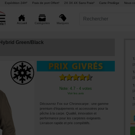
Expédition 24H°
Frais de port Offert¹
2X 3X 4X Sans Frais²
Carte Privilège
Nous co
Marques
Accueil
Catégories
 Hybrid Green/Black
Ta
[
2
Ta
[
2
Ta
Note: 4.7 - 4 votes
[
2
Voir les avis
Ta
Découvrez Fox sur Chronocarpe : une gamme
[
2
premium d'équipements et accessoires pour la
pêche à la carpe. Qualité, innovation et
performance pour les carpistes exigeants.
Livraison rapide et prix compétitifs.