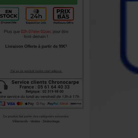
Plus que
02h 07min 00sec
pour être
livré demain !
1
Livraison Offerte à partir de
99
€
J'ai vu ce produit moins cher ailleurs.
Ce produit fait partie des catégories suivantes:
Vêtements
-
Vestes
-
Destockage