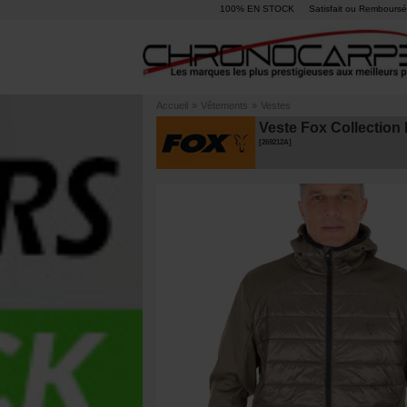
100% EN STOCK
Satisfait ou Remboursé
Accueil
»
Vêtements
»
Vestes
Veste Fox Collection
[
269212A
]