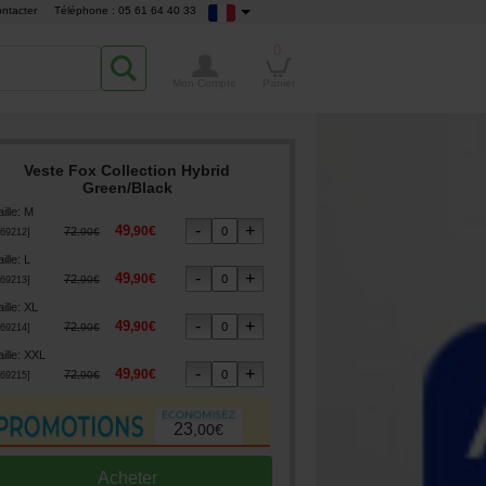
ntacter
Téléphone : 05 61 64 40 33
0
Mon Compte
Panier
Veste Fox Collection Hybrid
Green/Black
ille
:
M
49
,
90
€
72
,
90
€
69212
]
ille
:
L
49
,
90
€
72
,
90
€
69213
]
ille
:
XL
49
,
90
€
72
,
90
€
69214
]
ille
:
XXL
49
,
90
€
72
,
90
€
69215
]
23
,
00
€