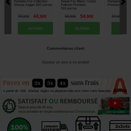
Pantalon Fox Collection
Sweat Fox Black / Camo
Pantalon Fox Kh
Sherpa Jogger B/O
Pullover Premium
Premium 310
[
268728A
]
[
26
310
[
268778A
]
44
54
4
59
,
90
€
64
,
90
€
59
,
90
€
,
90
€
,
90
€
Acheter
Acheter
Ache
Commentaires client
Ajoutez un avis à ce produit