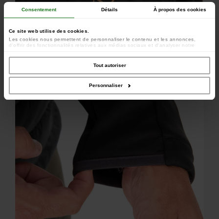
Consentement
Détails
À propos des cookies
Ce site web utilise des cookies.
Les cookies nous permettent de personnaliser le contenu et les annonces,
d'offrir des fonctionnalités relatives aux médias sociaux et d'analyser notre
trafic. Nous partageons également des informations sur l'utilisation de notre site
avec nos partenaires de médias sociaux, de publicité et d'analyse, qui peuvent
combiner celles-ci avec d'autres informations que vous leur avez fournies ou
Tout autoriser
qu'ils ont collectées lors de votre utilisation de leurs services.
Personnaliser
Logo Fox discret sur la poitrine