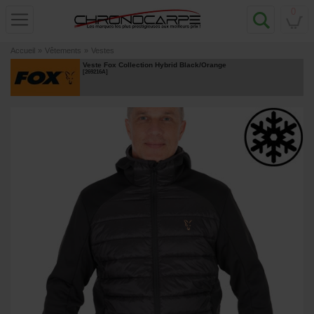
0
Accueil
»
Vêtements
»
Vestes
Veste Fox Collection Hybrid Black/Orange
[
269216A
]