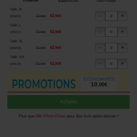
Taille
:
M
62
,
90
€
72
,
90
€
[
269216
]
Taille
:
L
62
,
90
€
72
,
90
€
[
269217
]
Taille
:
XL
62
,
90
€
72
,
90
€
[
269218
]
Taille
:
XXL
62
,
90
€
72
,
90
€
[
269219
]
10
,
00
€
Plus que
09h 07min 06sec
pour être livré après-demain !