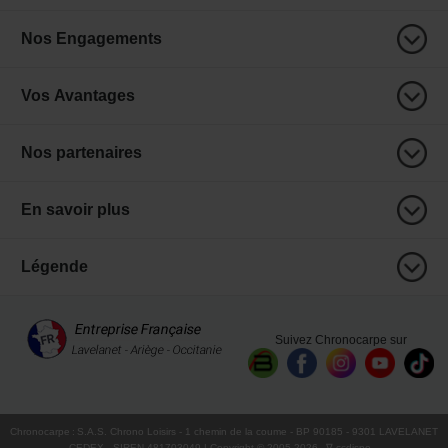
Nos Engagements
Vos Avantages
Nos partenaires
En savoir plus
Légende
Suivez Chronocarpe sur
Chronocarpe
:
S.A.S. Chrono Loisirs
- 1 chemin de la coume - BP 90185 - 9301 LAVELANET
CEDEX - SIREN 481703049 | Copyright © 2005-
2026
∇ ccdispo