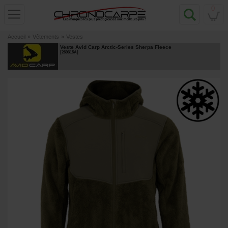
0
Accueil
»
Vêtements
»
Vestes
Veste Avid Carp Arctic-Series Sherpa Fleece
[
269315A
]