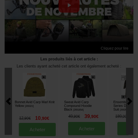
Cliquez pour lire
Les produits liés à cet article :
Les clients ayant acheté cet article ont également acheté :
Bonnet Avid Carp Marl Knit
Sweat Avid Carp
Ensemble Avid C
Yellow
Compound Hoodie
Series Distortio
[
269321
]
Black
Suit
[
269185A
]
[
269266A
]
39
1
49
,
90
€
189
,
90
€
,
00
€
10
12
,
90
€
,
90
€
Acheter
Ache
Acheter