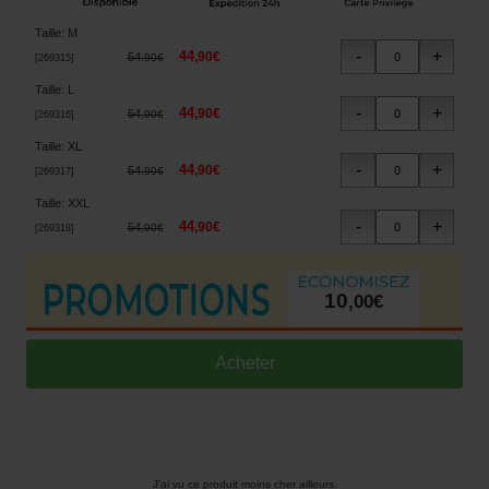
Taille
:
M
44
,
90
€
54
,
90
€
[
269315
]
Taille
:
L
44
,
90
€
54
,
90
€
[
269316
]
Taille
:
XL
44
,
90
€
54
,
90
€
[
269317
]
Taille
:
XXL
44
,
90
€
54
,
90
€
[
269318
]
10
,
00
€
J'ai vu ce produit moins cher ailleurs.