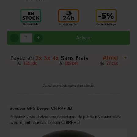
+
Acheter
+
2
x
154
3
x
103
4
x
77
,
50
€
,
00
€
,
25
€
J'ai vu ce produit moins cher ailleurs.
Sondeur GPS Deeper CHIRP+ 3D
Préparez-vous à vivre une expérience de pêche révolutionnaire
avec le tout nouveau Deeper CHIRP+ 3.