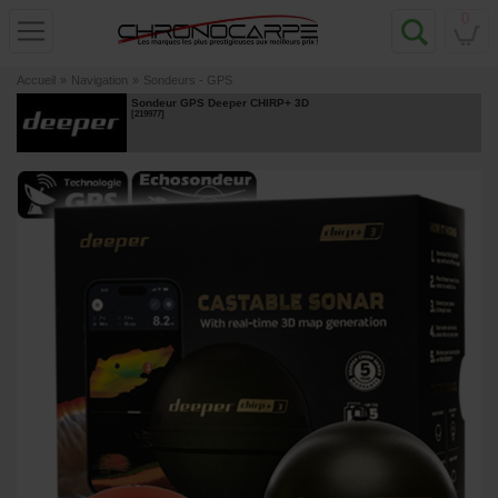
0
Accueil
»
Navigation
»
Sondeurs - GPS
Sondeur GPS Deeper CHIRP+ 3D
[
219977
]