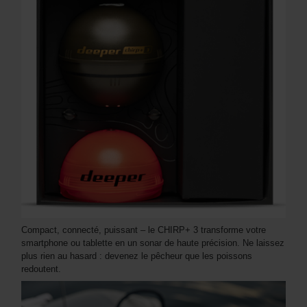
Compact, connecté, puissant – le CHIRP+ 3 transforme votre
smartphone ou tablette en un sonar de haute précision. Ne laissez
plus rien au hasard : devenez le pêcheur que les poissons
redoutent.