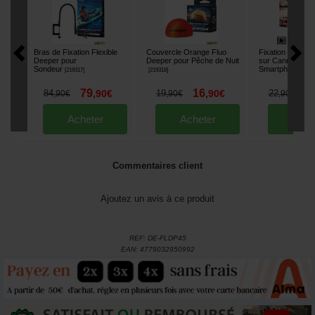
Bras de Fixation Flexible
Couvercle Orange Fluo
Fixation Univers
Deeper pour
Deeper pour Pêche de Nuit
sur Canne pour
Sondeur
Smartphone
[
219317
]
[
219318
]
[
219
79
16
1
84
,
90
€
19
,
90
€
22
,
90
€
,
90
€
,
90
€
Acheter
Acheter
Ache
Commentaires client
Ajoutez un avis à ce produit
REF:
DE-FLDP45
EAN:
4779032950992