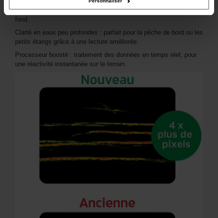
Personnaliser
Nouveauté 3D : passez de la simple carte à une vue immersive du
fond.
Clarté en eaux peu profondes : parfait pour la pêche de bord ou les
petits étangs grâce à une lecture améliorée.
Processeur boosté : traitement des données en temps réel, pour
une réactivité instantanée sur le terrain.