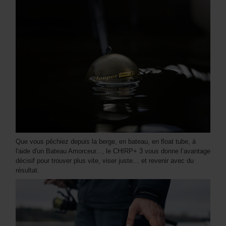
Que vous pêchiez depuis la berge, en bateau, en float tube, à
l'aide d'un Bateau Amorceur..., le CHIRP+ 3 vous donne l’avantage
décisif pour trouver plus vite, viser juste… et revenir avec du
résultat.