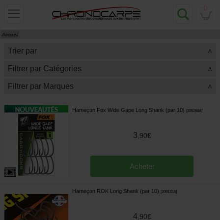
0
Accueil
Trier par
>
Filtrer par Catégories
>
Filtrer par Marques
>
Hameçon Fox Wide Gape Long Shank (par 10)
[
209268A
]
3
,
90
€
Acheter
Hameçon ROK Long Shank (par 10)
[
209133A
]
4
,
90
€