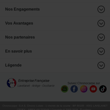
Nos Engagements
Vos Avantages
Nos partenaires
En savoir plus
Légende
Suivez Chronocarpe sur
Chronocarpe
:
S.A.S. Chrono Loisirs
- 1 chemin de la coume - BP 90185 - 9301 LAVELANET
CEDEX - SIREN 481703049 | Copyright © 2005-
2026
∇ ccdispo