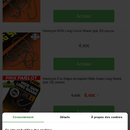
Acheter
Hameçon ROK Long Curve Shank (par 10)
[
209131A
]
4
,
90
€
Acheter
Hameçon Fox Edges Armapoint Wide Gape Long Shank
(par 10)
[
209993A
]
6
6
,
40
€
,
90
€
*
Acheter
Consentement
Détails
À propos des cookies
Hameçon Korda Long Shank X (par 10)
[
m2633
]
Ce site web utilise des cookies.