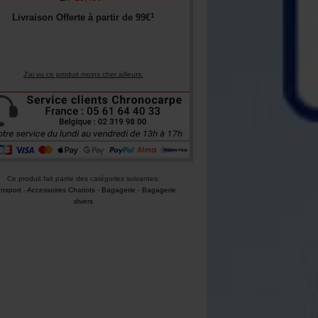
1
Livraison Offerte à partir de
99
€
J'ai vu ce produit moins cher ailleurs.
Ce produit fait partie des catégories suivantes:
ansport
-
Accessoires Chariots
-
Bagagerie
-
Bagagerie
divers