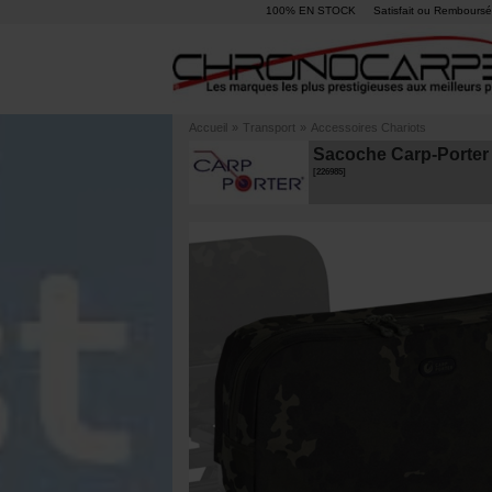
100% EN STOCK
Satisfait ou Remboursé
Accueil
»
Transport
»
Accessoires Chariots
Sacoche Carp-Porter
[
226985
]