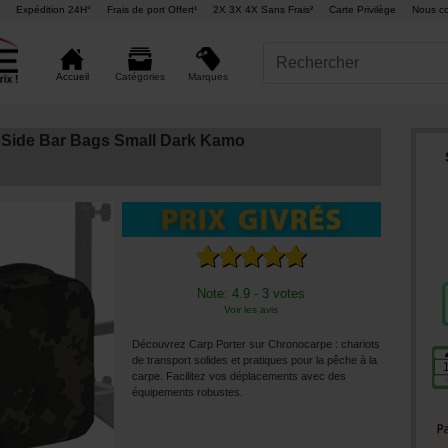
Expédition 24H°
Frais de port Offert¹
2X 3X 4X Sans Frais²
Carte Privilège
Nous co
Marques
Accueil
Catégories
 Side Bar Bags Small Dark Kamo
Note: 4.9 - 3 votes
Voir les avis
Découvrez Carp Porter sur Chronocarpe : chariots
de transport solides et pratiques pour la pêche à la
carpe. Facilitez vos déplacements avec des
équipements robustes.