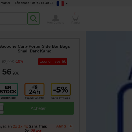
ntacter
Téléphone : 05 61 64 40 33
0
Mon Compte
Panier
Sacoche Carp-Porter Side Bar Bags
Small Dark Kamo
-
10
%
Economisez
6
€
62
,90
€
56
,90
€
▲
Acheter
▼
+
2
x
28
,
45
€