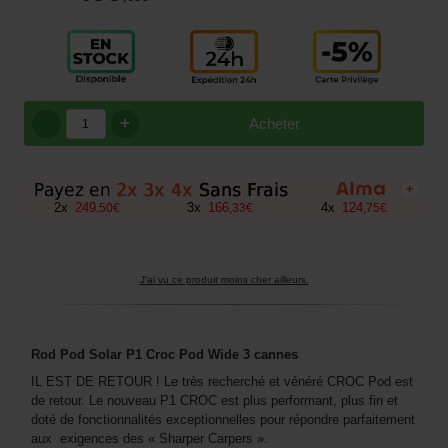
+
Acheter
+
2
x
249
3
x
166
4
x
124
,
50
€
,
33
€
,
75
€
J'ai vu ce produit moins cher ailleurs.
Rod Pod Solar P1 Croc Pod Wide 3 cannes
IL EST DE RETOUR ! Le très recherché et vénéré CROC Pod est
de retour. Le nouveau P1 CROC est plus performant, plus fin et
doté de fonctionnalités exceptionnelles pour répondre parfaitement
aux exigences des « Sharper Carpers ».