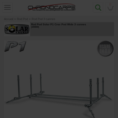
0
Accueil
»
Rod Pod
»
Rod Pod 3 cannes
Rod Pod Solar P1 Croc Pod Wide 3 cannes
[
205830
]