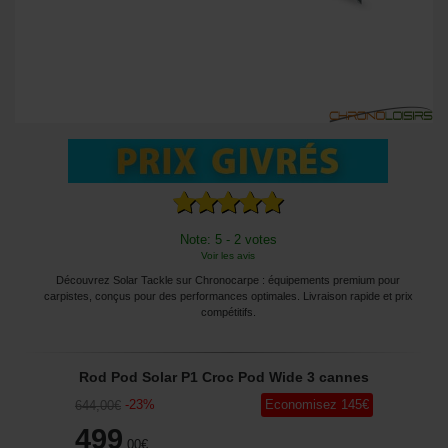
Note: 5 - 2 votes
Voir les avis
Découvrez Solar Tackle sur Chronocarpe : équipements premium pour
carpistes, conçus pour des performances optimales. Livraison rapide et prix
compétitifs.
Rod Pod Solar P1 Croc Pod Wide 3 cannes
-
23
%
Economisez
145
€
644
,00
€
499
,00
€