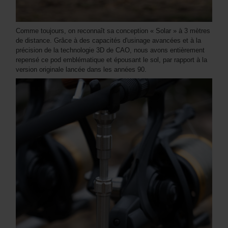
Comme toujours, on reconnaît sa conception « Solar » à 3 mètres
de distance. Grâce à des capacités d'usinage avancées et à la
précision de la technologie 3D de CAO, nous avons entièrement
repensé ce pod emblématique et épousant le sol, par rapport à la
version originale lancée dans les années 90.