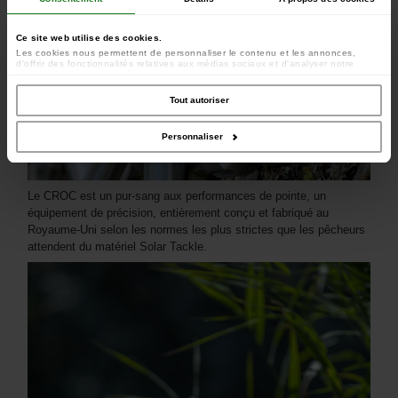
Ce site web utilise des cookies.
Les cookies nous permettent de personnaliser le contenu et les annonces,
d'offrir des fonctionnalités relatives aux médias sociaux et d'analyser notre
trafic. Nous partageons également des informations sur l'utilisation de notre site
avec nos partenaires de médias sociaux, de publicité et d'analyse, qui peuvent
combiner celles-ci avec d'autres informations que vous leur avez fournies ou
Tout autoriser
qu'ils ont collectées lors de votre utilisation de leurs services.
Personnaliser
Le CROC est un pur-sang aux performances de pointe, un
équipement de précision, entièrement conçu et fabriqué au
Royaume-Uni selon les normes les plus strictes que les pêcheurs
attendent du matériel Solar Tackle.