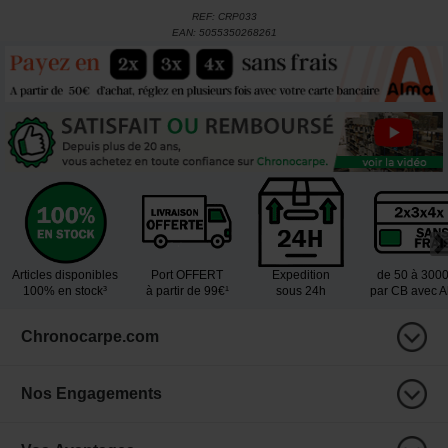
REF:
CRP033
EAN:
5055350268261
Articles disponibles
Port OFFERT
Expedition
de 50 à 300
100% en stock³
à partir de 99€¹
sous 24h
par CB avec 
Chronocarpe.com
Nos Engagements