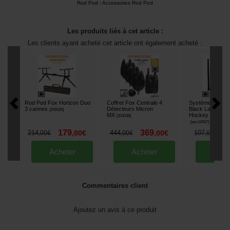
Rod Pod
-
Accessoires Rod Pod
Les produits liés à cet article :
Les clients ayant acheté cet article ont également acheté :
Rod Pod Fox Horizon Duo
Coffret Fox Centrale 4
Système Anti Ej
3 cannes
Détecteurs Micron
Black Label Adju
[
205526
]
MX
Hockey Stick (le
[
203038
]
[
esc14507
]
179
369
9
214
,
00
€
444
,
00
€
107
,
00
€
,
00
€
,
60
€
Acheter
Acheter
Ache
Commentaires client
Ajoutez un avis à ce produit