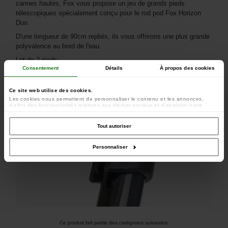
cannes hautes, Fox vous propose un jeu de grands pieds
télescopiques spécialement conçu pour le rod pod Fox Horizon
Duo.
D'une longueur de 90cm repliés, ils vous offrirons une plus grande
polyvalence au bord de l'eau.
Lot de 2 pieds.
Consentement
Détails
À propos des cookies
Ce site web utilise des cookies.
Les cookies nous permettent de personnaliser le contenu et les annonces,
d'offrir des fonctionnalités relatives aux médias sociaux et d'analyser notre
trafic. Nous partageons également des informations sur l'utilisation de notre site
avec nos partenaires de médias sociaux, de publicité et d'analyse, qui peuvent
combiner celles-ci avec d'autres informations que vous leur avez fournies ou
Tout autoriser
qu'ils ont collectées lors de votre utilisation de leurs services.
Personnaliser
Ce produit fait partie des catégories suivantes: