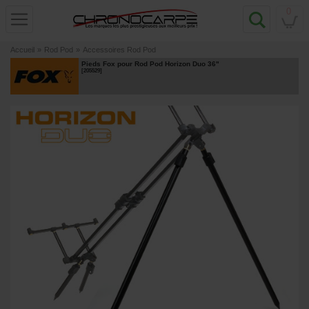
0
Accueil
»
Rod Pod
»
Accessoires Rod Pod
Pieds Fox pour Rod Pod Horizon Duo 36"
[
205529
]