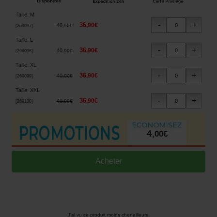
Taille
:
M
36
,
90
€
40
,
90
€
[
269097
]
Taille
:
L
36
,
90
€
40
,
90
€
[
269098
]
Taille
:
XL
36
,
90
€
40
,
90
€
[
269099
]
Taille
:
XXL
36
,
90
€
40
,
90
€
[
269100
]
4
,
00
€
J'ai vu ce produit moins cher ailleurs.