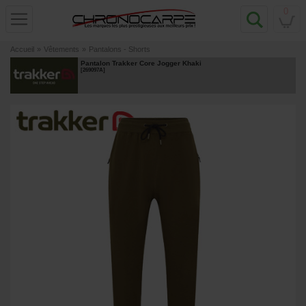
0
Accueil
»
Vêtements
»
Pantalons - Shorts
Pantalon Trakker Core Jogger Khaki
[
269097A
]