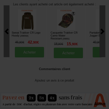
Les clients ayant acheté cet article ont également acheté :
Sweat Trakker CR Logo
Casquette Trakker CR
Pantalon Trakk
Hoody
Camo Water
Jogger Black
[
268656A
]
[
26
Resistant
[
268681
]
42
3
46
,
90
€
40
,
90
€
,
90
€
15
18
,
90
€
,
90
€
Acheter
Ache
Acheter
Commentaires client
Ajoutez un avis à ce produit