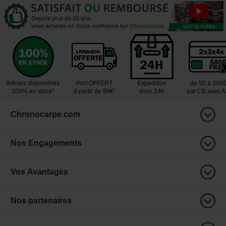
Articles disponibles
Port OFFERT
Expedition
de 50 à 300
100% en stock³
à partir de 99€¹
sous 24h
par CB avec 
Chronocarpe.com
Nos Engagements
Vos Avantages
Nos partenaires