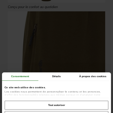
Conçu pour le confort au quotidien
Consentement
Détails
À propos des cookies
Ce site web utilise des cookies.
Les cookies nous permettent de personnaliser le contenu et les annonces,
d'offrir des fonctionnalités relatives aux médias sociaux et d'analyser notre
trafic. Nous partageons également des informations sur l'utilisation de notre site
avec nos partenaires de médias sociaux, de publicité et d'analyse, qui peuvent
combiner celles-ci avec d'autres informations que vous leur avez fournies ou
Tout autoriser
qu'ils ont collectées lors de votre utilisation de leurs services.