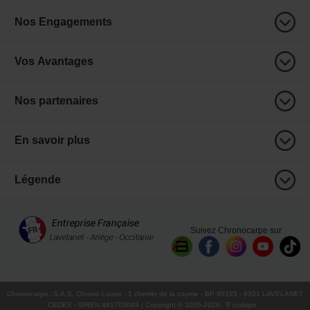
Nos Engagements
Vos Avantages
Nos partenaires
En savoir plus
Légende
Suivez Chronocarpe sur
Chronocarpe
:
S.A.S. Chrono Loisirs
- 1 chemin de la coume - BP 90185 - 9301 LAVELANET
CEDEX - SIREN 481703049 | Copyright © 2005-
2026
∇ ccdispo