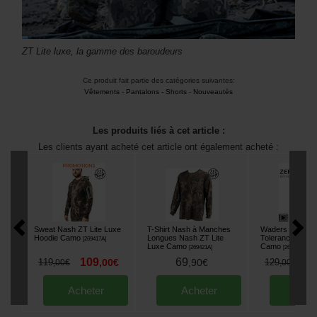
ZT Lite luxe, la gamme des baroudeurs
Ce produit fait partie des catégories suivantes:
Vêtements
-
Pantalons - Shorts
-
Nouveautés
Les produits liés à cet article :
Les clients ayant acheté cet article ont également acheté :
Sweat Nash ZT Lite Luxe
T-Shirt Nash à Manches
Waders Nash Z
Hoodie Camo
Longues Nash ZT Lite
Tolerance HD
[
269417A
]
Luxe Camo
Camo
[
269421A
]
[
268516A
]
109
69
1
119
,
00
€
,
90
€
129
,
00
€
,
00
€
Acheter
Acheter
Ache