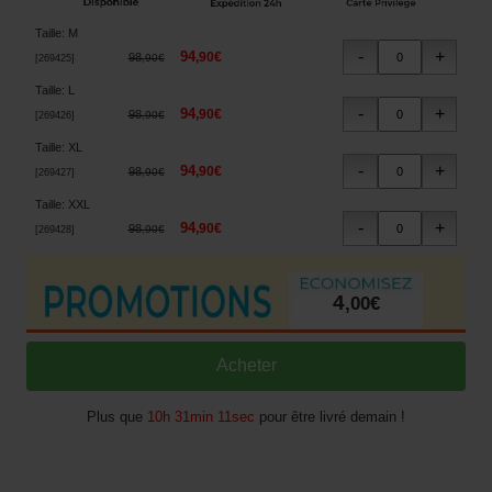
Taille
:
M
94
,
90
€
98
,
90
€
[
269425
]
Taille
:
L
94
,
90
€
98
,
90
€
[
269426
]
Taille
:
XL
94
,
90
€
98
,
90
€
[
269427
]
Taille
:
XXL
94
,
90
€
98
,
90
€
[
269428
]
4
,
00
€
Plus que
10h 31min 09sec
pour être livré demain !