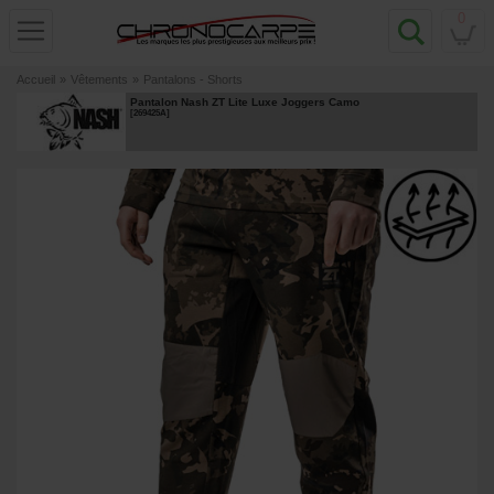
0
Accueil
»
Vêtements
»
Pantalons - Shorts
Pantalon Nash ZT Lite Luxe Joggers Camo
[
269425A
]