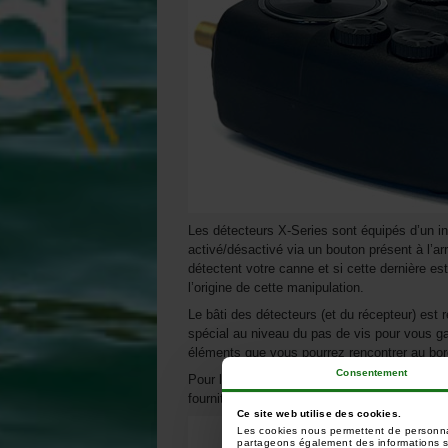
Les détecteurs X-Series sont équipés d’un in
activé/désactivé via un bouton présent à l’arr
détectent votre canne et si cette dernière est
l’origine de cette manipulation.
Le bâti des détecteurs (et du récepteur) est 
spécial au niveau du pas de vis pour vous ga
éléments que vous pourrez rencontrer au bord
Consentement
Pour les amateurs de balanciers lumineux, u
fournit une temporisation de 40 secondes au
Ce site web utilise des cookies.
Les cookies nous permettent de personnali
partageons également des informations sur