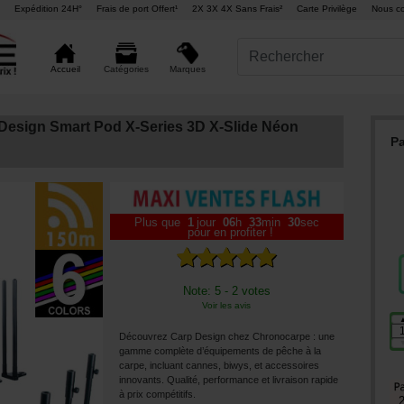
Expédition 24H°
Frais de port Offert¹
2X 3X 4X Sans Frais²
Carte Privilège
Nous co
Marques
Accueil
Catégories
Design Smart Pod X-Series 3D X-Slide Néon
Pa
Plus que
1
jour
06
h
33
min
28
sec
pour en profiter !
Note: 5 - 2 votes
Voir les avis
Découvrez Carp Design chez Chronocarpe : une
gamme complète d’équipements de pêche à la
carpe, incluant cannes, biwys, et accessoires
innovants. Qualité, performance et livraison rapide
à prix compétitifs.