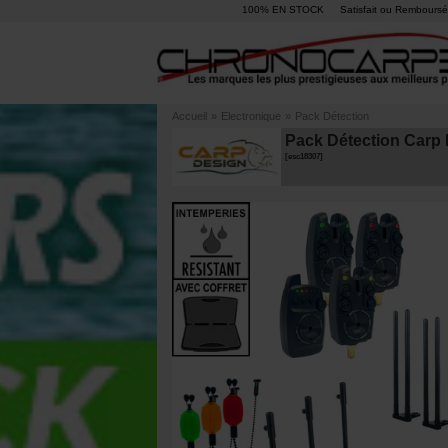
100% EN STOCK
Satisfait ou Remboursé
Accueil
»
Electronique
»
Pack Détection
Pack Détection Carp 
[
esc18307
]