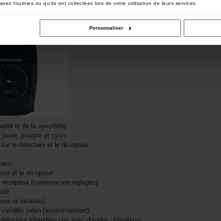
vez fournies ou qu'ils ont collectées lors de votre utilisation de leurs services.
Personnaliser
lité et de la sensibilité
, jaune, pourpre et cyan
r le détecteur et le récepteur
neux
teur et le récepteur
 récepteur (conserve les réglages)
ade
eurs et centrale)
variable selon l'environnement)
étecteur n'interfère pas avec d'autres utilisateurs