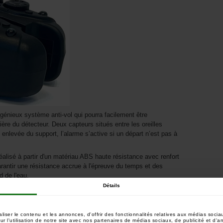
génieux système anti-vol qui pourra facilement être
ière du détecteur. Deux capteurs situés entre les oreilles
 enlevée du support, l’alarme s’active si un départ n’est pas à
réalisé à partir d'un matériau ABS haute résistance avec renfort
rantir une résistance accrue à l'épreuve du temps et des
 de l'eau.
Détails
ne prise Jack 2.5mm est présente sous les détecteurs et
x balanciers connectés.
ser le contenu et les annonces, d'offrir des fonctionnalités relatives aux médias sociau
 l'utilisation de notre site avec nos partenaires de médias sociaux, de publicité et d'a