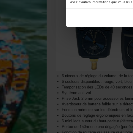
avec d'autres informations que vous leur a
6 niveaux de réglage du volume, de la tona
6 couleurs disponibles : rouge, vert, bleu
Temporisation des LEDs de 40 secondes su
Système anti-vol
Prise Jack 2.5mm pour accessoires lumi
Avertisseur de batterie faible sur le détec
Fonction mémoire sur les détecteurs et le
Boutons de réglage ergonomiques en faç
6 mini leds autour du haut-parleur (détect
Portée de 150m en zone dégagée (portée 
Fonction de routage qui assure que votre d