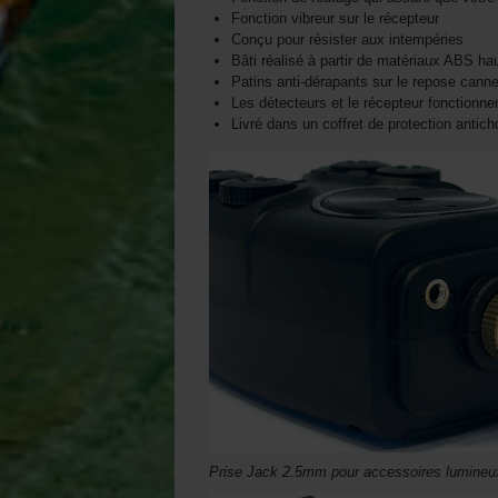
Fonction vibreur sur le récepteur
Conçu pour résister aux intempéries
Bâti réalisé à partir de matériaux ABS ha
Patins anti-dérapants sur le repose cann
Les détecteurs et le récepteur fonctionnen
Livré dans un coffret de protection antich
Prise Jack 2.5mm pour accessoires lumineu