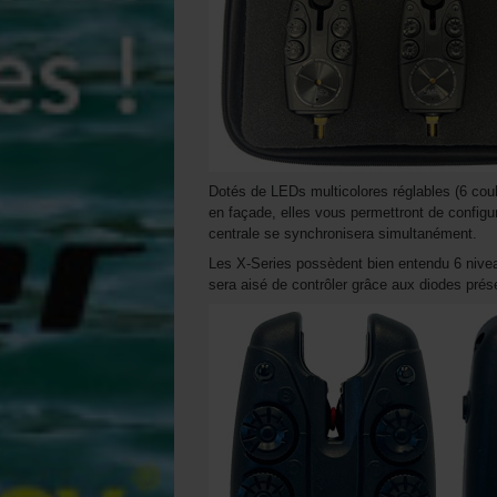
Dotés de LEDs multicolores réglables (6 coule
en façade, elles vous permettront de configur
centrale se synchronisera simultanément.
Les X-Series possèdent bien entendu 6 niveau
sera aisé de contrôler grâce aux diodes prés