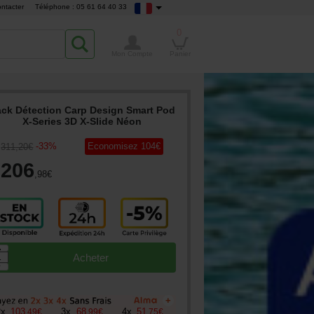
ntacter
Téléphone : 05 61 64 40 33
0
Mon Compte
Panier
ck Détection Carp Design Smart Pod
X-Series 3D X-Slide Néon
-
33
%
Economisez
104
€
311
,20
€
206
,98
€
▲
Acheter
▼
+
2
x
103
3
x
68
4
x
51
,
49
€
,
99
€
,
75
€