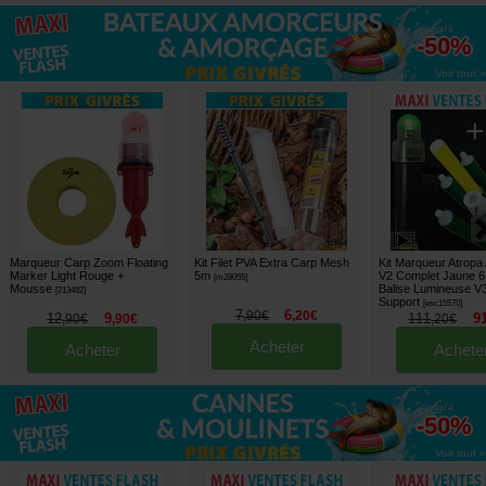
jusqu'à
-50%
Voir tout »
Marqueur Carp Zoom Floating
Kit Filet PVA Extra Carp Mesh
Kit Marqueur Atropa
Marker Light Rouge +
5m
V2 Complet Jaune 6
[
m28055
]
Mousse
Balise Lumineuse V3
[
213482
]
Support
[
esc15570
]
7
6
,
90
€
,
20
€
12
9
111
9
,
90
€
,
90
€
,
20
€
Acheter
Acheter
Achete
jusqu'à
-50%
Voir tout »