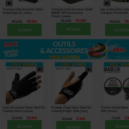
Trousse à Accessoires Nash
Trousse à Accessoires Sonik
Sac à dos Avid Car
Subterfuge XL
BANK-TEK Accessory
Compact Rucksac
[
226814
]
Pouch
[
226408A
]
16
14
,
90
€
,
90
€
49
39
66
59
,
90
€
,
90
€
,
90
€
Acheter
Acheter
Achete
jusqu'à
-46%
Voir tout »
Gant de Lancer Nash Spot On
Protège Doigt Nash Spot On
Tresse Korda Basix
Casting Glove
Casting Finger Stall
10m
[
234348A
]
[
234347
]
[
207912A
]
12
10
7
5
,
90
€
,
90
€
,
90
€
,
10
8
,
90
€
,
90
€
Acheter
Achete
Acheter