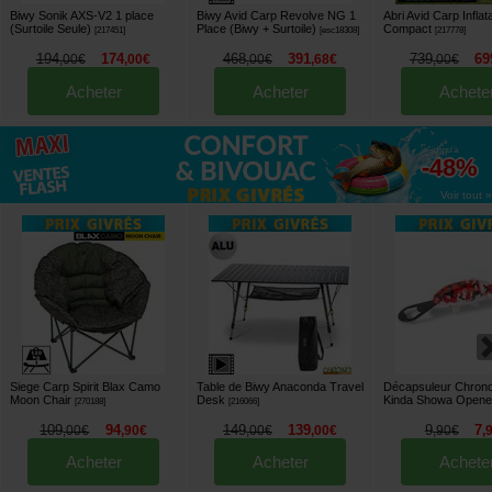
Biwy Sonik AXS-V2 1 place
Biwy Avid Carp Revolve NG 1
Abri Avid Carp Infla
(Surtoile Seule)
Place (Biwy + Surtoile)
Compact
[
217451
]
[
esc18308
]
[
217778
]
194
174
468
391
739
69
,
00
€
,
00
€
,
00
€
,
68
€
,
00
€
Acheter
Acheter
Achete
jusqu'à
-48%
Voir tout »
Siege Carp Spirit Blax Camo
Table de Biwy Anaconda Travel
Décapsuleur Chrono
Moon Chair
Desk
Kinda Showa Opene
[
270188
]
[
216066
]
109
94
149
139
9
7
,
00
€
,
90
€
,
00
€
,
00
€
,
90
€
,
Acheter
Acheter
Achete