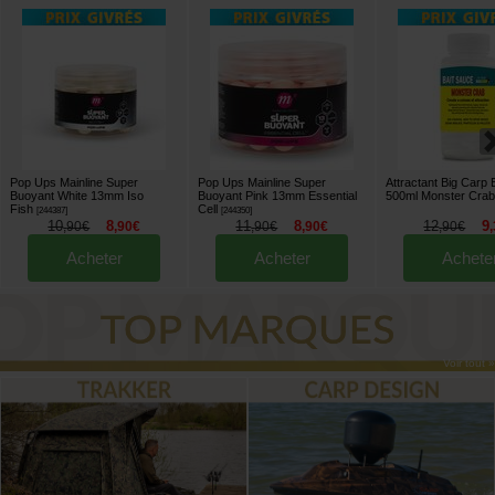
Pop Ups Mainline Super
Pop Ups Mainline Super
Attractant Big Carp 
Buoyant White 13mm Iso
Buoyant Pink 13mm Essential
500ml Monster Crab
Fish
Cell
[
244387
]
[
244350
]
10
8
11
8
12
9
,
90
€
,
90
€
,
90
€
,
90
€
,
90
€
,
Acheter
Acheter
Achete
Voir tout »