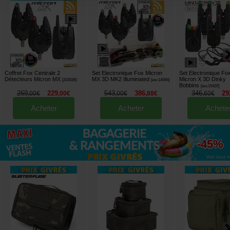
Coffret Fox Centrale 2
Set Electronique Fox Micron
Set Electronique Fox
Détecteurs Micron MX
MX 3D MK2 Illuminated
Micron X 3D Dinky
[
203036
]
[
esc14094
]
Bobbins
[
esc15420
]
269
229
543
386
346
29
,
00
€
,
00
€
,
00
€
,
88
€
,
60
€
Acheter
Acheter
Achete
jusqu'à
-45%
Voir tout »