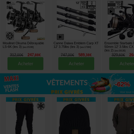
Moulinet Okuma Débrayable
Canne Daiwa Emblem Carp XT
Ensemble Starbaits
LS-6K (les 3)
12' 3.75lbs (les 3)
50mm 12' 3.5lbs CX
[
esc15196
]
[
esc17384
]
(les 2)
[
esc18130
]
312
247
747
589
329
26
,
00
€
,
88
€
,
00
€
,
38
€
,
60
€
Acheter
Acheter
Achete
jusqu'à
-62%
Voir tout »