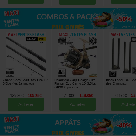
jusqu'à
-50%
Voir tout »
Canne Carp Spirit Blax Evo 10'
Ensemble Carp Design Slim
Black Label Fox Sn
3.5lbs (les 2)
Fighter Evo Camo 10' 3.5lbs
(les 3)
[
esc17904
]
[
esc14511
]
GK9000
[
esc10779
]
129
109
171
118
68
53
,
80
€
,
25
€
,
80
€
,
85
€
,
70
€
Acheter
Acheter
Achete
jusqu'à
-40%
Voir tout »