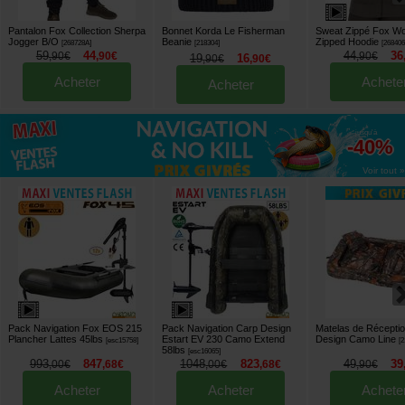
Pantalon Fox Collection Sherpa
Bonnet Korda Le Fisherman
Sweat Zippé Fox W
Jogger B/O
Beanie
Zipped Hoodie
[
268728A
]
[
218304
]
[
26840
59
44
44
36
,
90
€
,
90
€
,
90
€
19
16
,
90
€
,
90
€
Acheter
Achete
Acheter
jusqu'à
-40%
Voir tout »
Pack Navigation Fox EOS 215
Pack Navigation Carp Design
Matelas de Récepti
Plancher Lattes 45lbs
Estart EV 230 Camo Extend
Design Camo Line
[
esc15758
]
[
2
58lbs
[
esc16065
]
993
847
1048
823
49
39
,
00
€
,
68
€
,
00
€
,
68
€
,
90
€
Acheter
Acheter
Achete