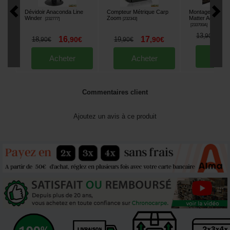
Dévidoir Anaconda Line
Compteur Métrique Carp
Montage Korda 
Winder
Zoom
Matter Action Pa
[
232777
]
[
232343
]
[
233700A
]
1
13
,
90
€
16
17
18
,
90
€
19
,
90
€
,
90
€
,
90
€
Ache
Acheter
Acheter
Commentaires client
Ajoutez un avis à ce produit