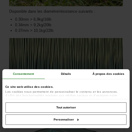
Disponible dans les diamètre/résistance suivants :
0.30mm > 6,9kg/16lb
0.34mm > 9,2kg/20lb
0.37mm > 10,1kg/22lb
Consentement
Détails
À propos des cookies
Ce site web utilise des cookies.
Les cookies nous permettent de personnaliser le contenu et les annonces,
d'offrir des fonctionnalités relatives aux médias sociaux et d'analyser notre
trafic. Nous partageons également des informations sur l'utilisation de notre site
avec nos partenaires de médias sociaux, de publicité et d'analyse, qui peuvent
combiner celles-ci avec d'autres informations que vous leur avez fournies ou
Tout autoriser
qu'ils ont collectées lors de votre utilisation de leurs services.
Coloris "Dark Olive"
Personnaliser