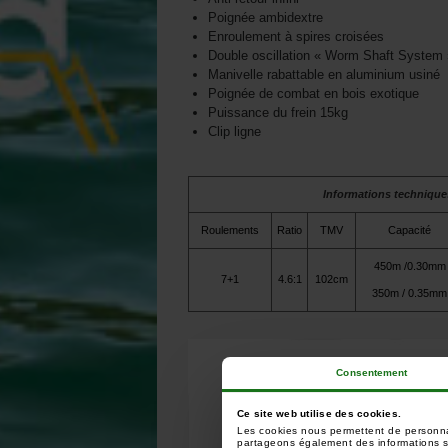
Poignée ambidextre
Enroulement à spires croisées
Double oscillation « Worm Shaft System 
Manivelle rabattable en aluminium usiné
Poignée de combat en bois exotique
Puissance du frein 15kg
Clip ligne
Informations technique
Roulements
Ratio
TMV
Capacité
450m /0.30mm
7+1
4.6:1
102cm
350m / 0.35mm
Consentement
Ce site web utilise des cookies.
Les cookies nous permettent de personnali
partageons également des informations sur