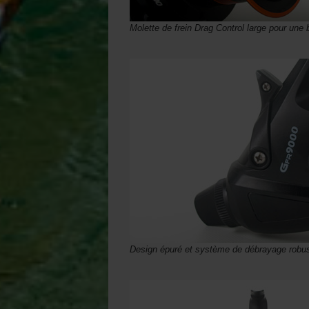
Molette de frein Drag Control large pour une
Design épuré et système de débrayage robus