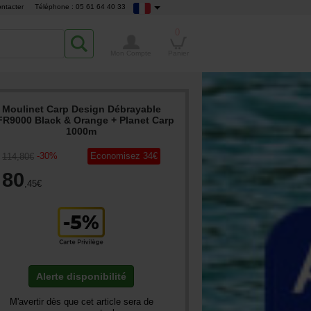
ntacter
Téléphone : 05 61 64 40 33
0
Mon Compte
Panier
Moulinet Carp Design Débrayable
R9000 Black & Orange + Planet Carp
1000m
-
30
%
Economisez
34
€
114
,80
€
80
,45
€
Alerte disponibilité
M'avertir dès que cet article sera de