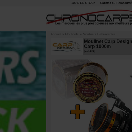
100% EN STOCK
Satisfait ou Remboursé
Accueil
»
Moulinets
»
Moulinets Débrayables
Moulinet Carp Desig
Carp 1000m
[
esc14992
]