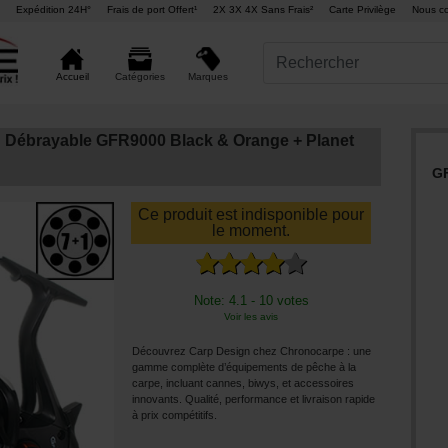
Expédition 24H°
Frais de port Offert¹
2X 3X 4X Sans Frais²
Carte Privilège
Nous co
Marques
Accueil
Catégories
n Débrayable GFR9000 Black & Orange + Planet
GF
Ce produit est indisponible pour
le moment.
Note: 4.1 - 10 votes
Voir les avis
Découvrez Carp Design chez Chronocarpe : une
gamme complète d’équipements de pêche à la
carpe, incluant cannes, biwys, et accessoires
innovants. Qualité, performance et livraison rapide
à prix compétitifs.