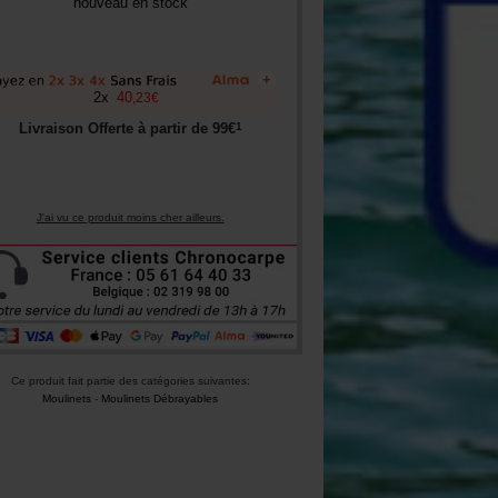
nouveau en stock
+
2
x
40
,
23
€
1
Livraison Offerte à partir de
99
€
J'ai vu ce produit moins cher ailleurs.
Ce produit fait partie des catégories suivantes:
Moulinets
-
Moulinets Débrayables