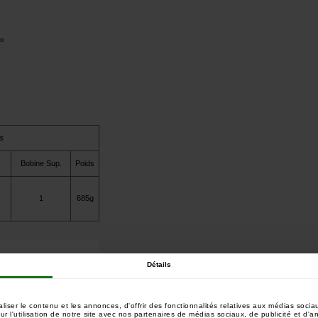
»
s
Bobine Sup.
Poids
1
685g
Détails
ser le contenu et les annonces, d'offrir des fonctionnalités relatives aux médias sociau
 l'utilisation de notre site avec nos partenaires de médias sociaux, de publicité et d'a