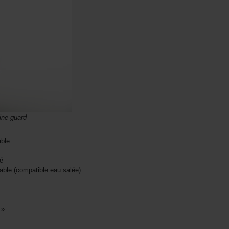
ine guard
able
é
dable (compatible eau salée)
 »