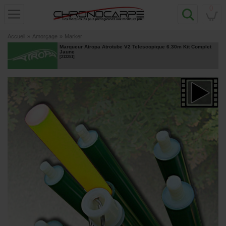
0
Accueil
»
Amorçage
»
Marker
Marqueur Atropa Atrotube V2 Telescopique 6.30m Kit Complet
Jaune
[
213251
]