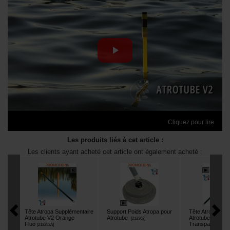
Cliquez pour lire
Les produits liés à cet article :
Les clients ayant acheté cet article ont également acheté :
Tête Atropa Supplémentaire
Support Poids Atropa pour
Tête Atropa Sup
Atrotube V2 Orange
Atrotube
Atrotube V2 0.9
[
213363
]
Fluo
Transparente
[
213252A
]
[
21