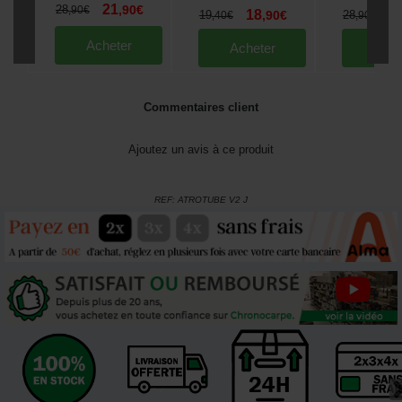
21
28
,
90
€
,
90
€
18
2
19
,
90
€
28
,
40
€
,
90
€
Acheter
Acheter
Ache
Commentaires client
Ajoutez un avis à ce produit
REF:
ATROTUBE V2 J