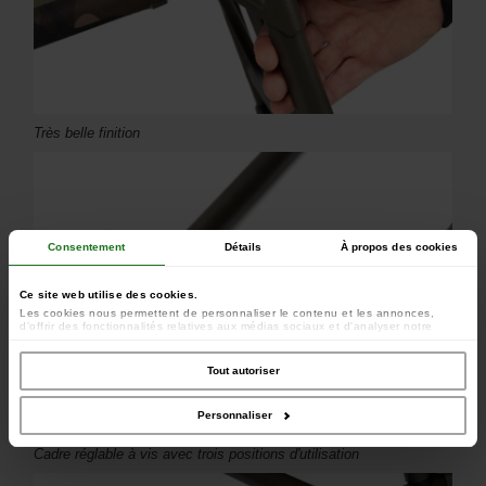
Très belle finition
Consentement
Détails
À propos des cookies
Ce site web utilise des cookies.
Les cookies nous permettent de personnaliser le contenu et les annonces,
d'offrir des fonctionnalités relatives aux médias sociaux et d'analyser notre
trafic. Nous partageons également des informations sur l'utilisation de notre site
avec nos partenaires de médias sociaux, de publicité et d'analyse, qui peuvent
combiner celles-ci avec d'autres informations que vous leur avez fournies ou
Tout autoriser
qu'ils ont collectées lors de votre utilisation de leurs services.
Personnaliser
Cadre réglable à vis avec trois positions d'utilisation