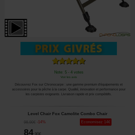
Note: 5 - 4 votes
Voir les avis
Découvrez Fox sur Chronocarpe : une gamme premium d'équipements et
accessoires pour la pêche à la carpe. Qualité, innovation et performance pour
les carpistes exigeants. Livraison rapide et prix compétitifs.
Level Chair Fox Camolite Combo Chair
-
14
%
Economisez
14
€
98
,90
€
84
,90
€