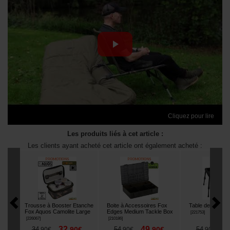
Cliquez pour lire
Les produits liés à cet article :
Les clients ayant acheté cet article ont également acheté :
Trousse à Booster Etanche
Boite à Accessoires Fox
Table de Biwy F
Fox Aquos Camolite Large
Edges Medium Tackle Box
[
221753
]
[
226067
]
[
210186
]
32
49
4
34
,
90
€
54
,
90
€
54
,
90
€
,
90
€
,
90
€