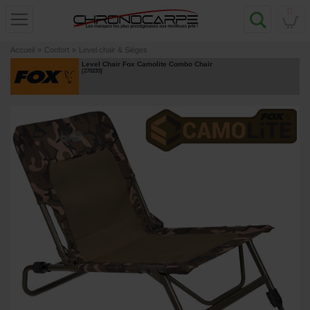
0
Accueil
»
Confort
»
Level chair & Sièges
Level Chair Fox Camolite Combo Chair
[
270233
]