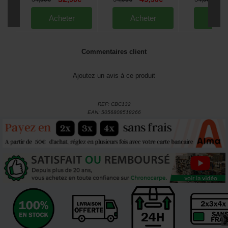
Acheter
Acheter
Ache
Commentaires client
Ajoutez un avis à ce produit
REF:
CBC132
EAN:
5056808518266