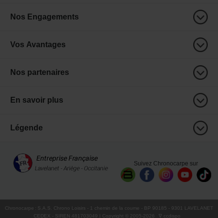
Nos Engagements
Vos Avantages
Nos partenaires
En savoir plus
Légende
Suivez Chronocarpe sur
Chronocarpe
:
S.A.S. Chrono Loisirs
- 1 chemin de la coume - BP 90185 - 9301 LAVELANET
CEDEX - SIREN 481703049 | Copyright © 2005-
2026
∇ ccdispo