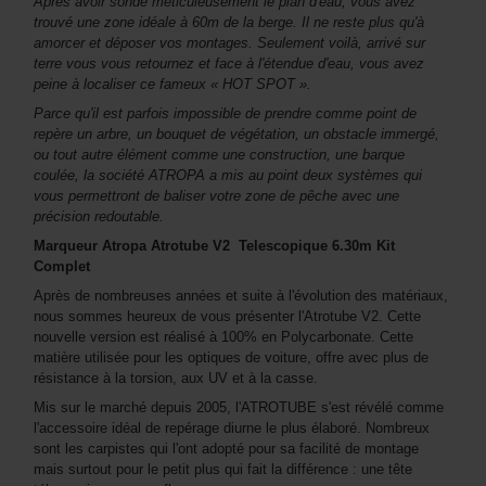
Après avoir sondé méticuleusement le plan d'eau, vous avez
trouvé une zone idéale à 60m de la berge. Il ne reste plus qu'à
amorcer et déposer vos montages. Seulement voilà, arrivé sur
terre vous vous retournez et face à l'étendue d'eau, vous avez
peine à localiser ce fameux « HOT SPOT ».
Parce qu'il est parfois impossible de prendre comme point de
repère un arbre, un bouquet de végétation, un obstacle immergé,
ou tout autre élément comme une construction, une barque
coulée, la société ATROPA a mis au point deux systèmes qui
vous permettront de baliser votre zone de pêche avec une
précision redoutable.
Marqueur Atropa Atrotube
V2
Telescopique 6.30m Kit
Complet
Après de nombreuses années et suite à l'évolution des matériaux,
nous sommes heureux de vous présenter l'Atrotube V2. Cette
nouvelle version est réalisé à 100% en Polycarbonate. Cette
matière utilisée pour les optiques de voiture, offre avec plus de
résistance à la torsion, aux UV et à la casse.
Mis sur le marché depuis 2005, l'ATROTUBE s'est révélé comme
l'accessoire idéal de repérage diurne le plus élaboré. Nombreux
sont les carpistes qui l'ont adopté pour sa facilité de montage
mais surtout pour le petit plus qui fait la différence : une tête