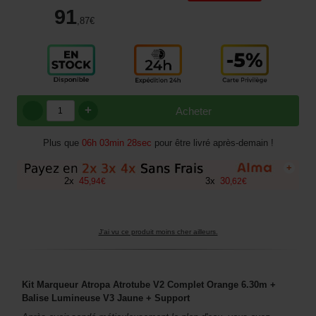
91
,87
€
+
Acheter
Plus que
06h 03min 27sec
pour être livré après-demain !
+
2
x
45
3
x
30
,
94
€
,
62
€
J'ai vu ce produit moins cher ailleurs.
Kit Marqueur Atropa Atrotube V2 Complet Orange 6.30m +
Balise Lumineuse V3 Jaune + Support