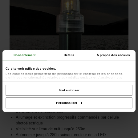
Consentement
Détails
À propos des cookies
Ce site web utilise des cookies.
Les cookies nous permettent de personnaliser le contenu et les annonces,
d'offrir des fonctionnalités relatives aux médias sociaux et d'analyser notre
trafic. Nous partageons également des informations sur l'utilisation de notre site
avec nos partenaires de médias sociaux, de publicité et d'analyse, qui peuvent
combiner celles-ci avec d'autres informations que vous leur avez fournies ou
Tout autoriser
qu'ils ont collectées lors de votre utilisation de leurs services.
Personnaliser
Eclairement horizontal 360°
Allumage et extinction progressifs commandés par cellule
photoélectrique
Visibilité sur l’eau de nuit jusqu’à 250m
Autonomie jusqu’à 280h suivant couleur de la LED