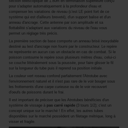
section télescopique de 1.80m en terminaison supérieure conçu
pour s'adapter automatiquement à la profondeur d'eau et
compenser les variations de niveau (c'est LE point fort de ce
système qui est d'ailleurs breveté), d'un support balise et d'un
anneau d'ancrage. Cette antenne par son amplitude et sa
flottabilité s'adaptant aux variations du niveau de l'eau vous
permet un réglage très précis.
La première section de base comporte un anneau brisé inoxydable
destiné au lest d'ancrage non fourni par le constructeur. Le repère
ne représente en aucun cas un obstacle en cas de combat. Si le
poisson contourne le repère sous plusieurs mètres d'eau, celui-ci
se couche littéralement sous la poussée, pour faire glisser le fil
sur la longueur du tube puis il reprend sa position initiale.
La couleur vert roseau confond parfaitement l'Atrotube avec
l'environnement naturel et il n'est pas rare de le voir bouger sous
les frottements d'une carpe curieuse ou de le voir recouvert
d'oeufs de poissons durant le frai.
Il est important de préciser que les Atrotubes bénéficies d'un
système de vissage à
pas carré rapide
(3 tours 1/2); c'est un
concept unique sur le marché ! En effet, les autres tubes
disponibles sur le marché possèdent un filetage métrique, long à
visser et fragile.