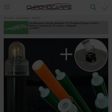
0
Accueil
»
Amorçage
»
Marker
Kit Marqueur Atropa Atrotube V2 Complet Orange 6.30m +
Balise Lumineuse V3 Jaune + Support
[
esc15572
]