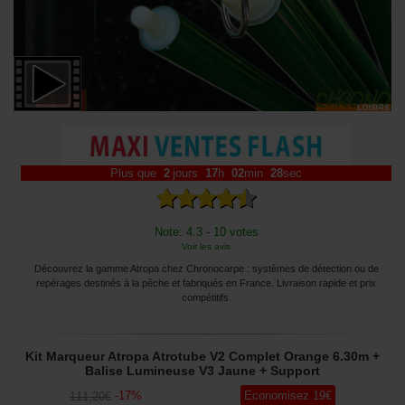
Plus que
2
jours
17
h
02
min
27
sec
Note: 4.3 - 10 votes
Voir les avis
Découvrez la gamme Atropa chez Chronocarpe : systèmes de détection ou de
repérages destinés à la pêche et fabriqués en France. Livraison rapide et prix
compétitifs.
Kit Marqueur Atropa Atrotube V2 Complet Orange 6.30m +
Balise Lumineuse V3 Jaune + Support
-
17
%
Economisez
19
€
111
,20
€