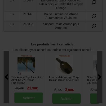
1
x
213477
Marqueur Atropa Atrotube V2
Telescopique 6.30m Kit Complet
Orange
1
x
213645
Balise Lumineuse Atropa
Automatique V3 Jaune
1
x
213363
Support Poids Atropa pour
Atrotube
Les produits liés à cet article :
Les clients ayant acheté cet article ont également acheté :
Tête Atropa Supplémentaire
Louche d’Amorçage Carp
Seau Rond ROK
Atrotube V2 Orange
Design Green Line
Bucket Complet 
[
213507
]
Fluo
18L
[
213252A
]
[
226301
]
21
28
,
90
€
,
90
€
3
1
5
,
90
€
22
,
90
€
,
90
€
Acheter
Acheter
Ache